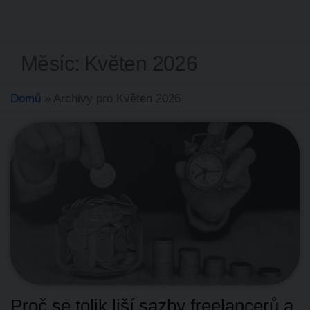
EDUA
Společně
tvoříme
GROUP
chytrou
budoucnost
Měsíc:
Květen 2026
Domů
»
Archivy pro Květen 2026
Proč se tolik liší sazby freelancerů a