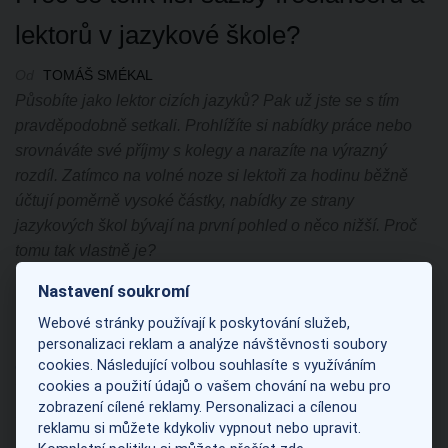
lektorů v jazykové škole?
Od
TOMÁŠ SMÉKAL
Působíte jako lektor cizích jazyků? Pak už jste se s tím
pravděpodobně setkali. Prohlížíte si nabídky práce nebo
srovnáváte své příjmy s kolegy a narazíte na výrazný
rozdíl. Zatímco na volné noze si lektoři za hodinu běžně
účtují poměrně vysoké částky, nabídky ze strany
jazykových škol bývají na první pohled o něco nižší. Proč
tomu tak vlastně je?
Nastavení soukromí
Archives
Webové stránky používají k poskytování služeb,
personalizaci reklam a analýze návštěvnosti soubory
cookies. Následující volbou souhlasíte s využíváním
Červenec 2026
cookies a použití údajů o vašem chování na webu pro
Květen 2026
zobrazení cílené reklamy. Personalizaci a cílenou
reklamu si můžete kdykoliv vypnout nebo upravit.
Březen 2025