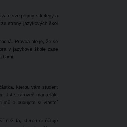
áváte své příjmy s kolegy a
 ze strany jazykových škol
hodná. Pravda ale je, že se
tora v jazykové škole zase
azbami.
částka, kterou vám student
tor. Jste zároveň markeťák,
jmů a budujete si vlastní
í než ta, kterou si účtuje