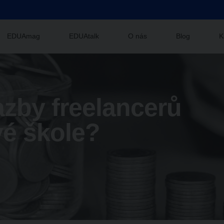
EDUAmag
EDUAtalk
O nás
Blog
K
sazby freelancerů
vé škole?