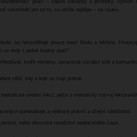
eviditelnou“ práci – zajistí zakázky a prostory, vytvoří
tí soustředit jen na to, co umíte nejlépe – na výuku.
škole, se nerozděluje pouze mezi školu a lektora. Financu
o se tedy z jedné hodiny platí?
ledávat, tvořit reklamy, spravovat sociální sítě a komuniko
tudent vědí, kdy a kde se mají potkat.
 metodické vedení lekcí, péče o metodický rozvoj lektorské
cených pohledávek a veškeré právní a účetní náležitosti.
buď peníze, nebo obrovské množství neplaceného času.