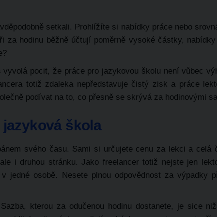
avděpodobně setkali. Prohlížíte si nabídky práce nebo srovn
oři za hodinu běžně účtují poměrně vysoké částky, nabídky
e?
s vyvolá pocit, že práce pro jazykovou školu není vůbec vý
ancera totiž zdaleka nepředstavuje čistý zisk a práce lek
lečně podívat na to, co přesně se skrývá za hodinovými s
. jazyková škola
pánem svého času. Sami si určujete cenu za lekci a celá 
 ale i druhou stránku.
Jako freelancer totiž nejste jen lek
y v jedné osobě.
Nesete plnou odpovědnost za výpadky pří
Sazba, kterou za odučenou hodinu dostanete, je sice nižš