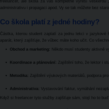
freelancer, ale
škola za vás kompletně vyřeší veškerou „n
administrativu i propagaci apod.
Vy se tak můžete bez staros
Co škola platí z jedné hodiny?
Částka, kterou student zaplatí za jednu lekci v jazykové 
aparát, který zajišťuje, že vůbec máte koho učit. Co všechn
Obchod a marketing:
Někdo musí studenty aktivně vyh
Koordinace a plánování:
Zajištění toho, že lektor i s
Metodika:
Zajištění výukových materiálů, podpora pro
Administrativa:
Vystavování faktur, vymáhání nezapla
Když si freelancer tyto služby zajišťuje sám, stojí ho to 