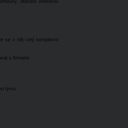
 smlouvy, obstará veškerou
je se z něj celý komplexní
vat s firmami.
ho týmu.