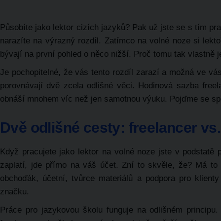
Působíte jako lektor cizích jazyků? Pak už jste se s tím pr
narazíte na výrazný rozdíl. Zatímco na volné noze si lekt
bývají na první pohled o něco nižší. Proč tomu tak vlastně j
Je pochopitelné, že vás tento rozdíl zarazí a možná ve vá
porovnávají dvě zcela odlišné věci. Hodinová sazba freel
obnáší mnohem víc než jen samotnou výuku. Pojďme se spo
Dvě odlišné cesty: freelancer vs
Když pracujete jako lektor na volné noze
jste v podstatě 
zaplatí, jde přímo na váš účet. Zní to skvěle, že? Má to
obchoďák, účetní, tvůrce materiálů a podpora pro klient
značku.
Práce pro jazykovou školu
funguje na odlišném principu. 