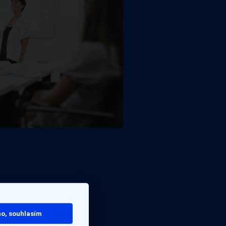
o, souhlasím
bě pracujeme