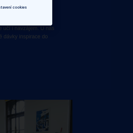
tavení cookies
s
vé studenty, ale v
covaného programu
e učí i navzájem. U nás
né dávky inspirace do