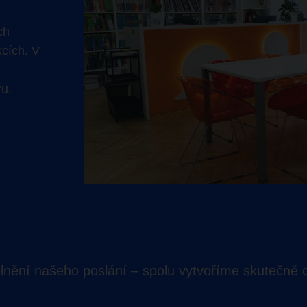
ch
ekcích. V
u.
aplnění našeho poslání – spolu vytvoříme skutečně