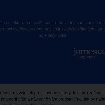
aňte se lektorem
největší soukromé vzdělávací společnost
 moci vyučovat v obou našich jazykových školách Jam
moje jazykovka.
ce a rozvoje jak pro zkušené lektory, tak i pro začínají
 z kategorií níže a následně vám představíme, jak by naš