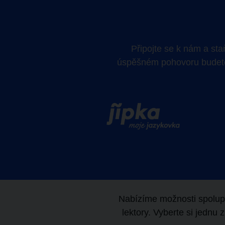
Připojte se k nám a st
úspěšném pohovoru budete
Nabízíme možnosti spoluprá
lektory. Vyberte si jednu