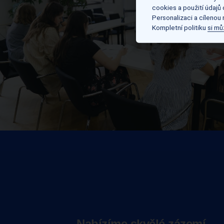
cookies a použití údajů
Personalizaci a cílenou
Kompletní politiku
si mů
Nabízíme skvělé zázemí