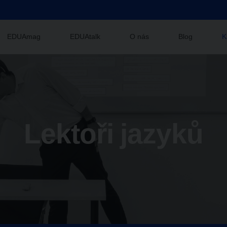
EDUAmag
EDUAtalk
O nás
Blog
K
Lektoři jazyků