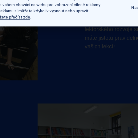
2
 o vašem chování na webu pro zobrazení cílené reklamy.
Nas
 reklamu si můžete kdykoliv vypnout nebo upravit.
Naši lektoři učí
nejen 
žete přečíst zde
.
rámci našeho propra
lektorského rozvoje s
máte jistotu pravidel
vašich lekcí!