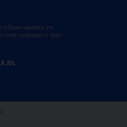
i
v České republice. Po
es Cook Languages a Jipka
cí
e