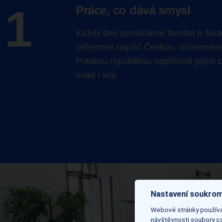
1
Práce, co dává smysl
Každý den pomáháme firmám
a širo
veřejnosti
napříč Českou, Slovensko
Polskou republikou naplňovat jejich c
snad i sny.
Nastavení soukrom
Webové stránky používaj
návštěvnosti soubory co