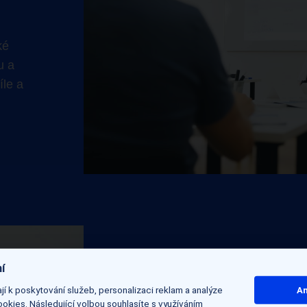
ké
u a
íle a
í
í k poskytování služeb, personalizaci reklam a analýze
An
Neustále na so
okies. Následující volbou souhlasíte s využíváním