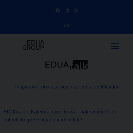
EN
Inspirativní podcast nejen ze světa vzdělávání
EDUAtalk – Kateřina Janečková – Jak využít tělo k
autentické prezentaci a vedení lidí?