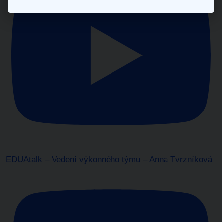
EDUAtalk – Vedení výkonného týmu – Anna Tvrzníková