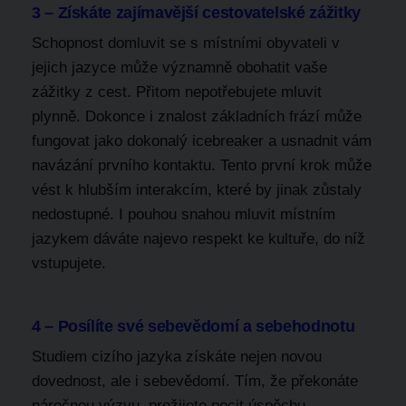
3 – Získáte zajímavější cestovatelské zážitky
Schopnost domluvit se s místními obyvateli v
jejich jazyce může významně obohatit vaše
zážitky z cest​. Přitom nepotřebujete mluvit
plynně. Dokonce i znalost základních frází může
fungovat jako dokonalý icebreaker a usnadnit vám
navázání prvního kontaktu. Tento první krok může
vést k hlubším interakcím, které by jinak zůstaly
nedostupné. I pouhou snahou mluvit místním
jazykem dáváte najevo respekt ke kultuře, do níž
vstupujete.
4 – Posílíte své sebevědomí a sebehodnotu
Studiem cizího jazyka získáte nejen novou
dovednost, ale i sebevědomí. Tím, že překonáte
náročnou výzvu, prožijete pocit úspěchu.