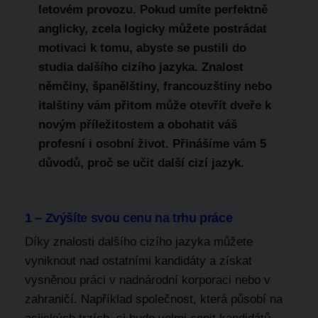
letovém provozu. Pokud umíte perfektně
anglicky, zcela logicky můžete postrádat
motivaci k tomu, abyste se pustili do
studia dalšího cizího jazyka. Znalost
němčiny, španělštiny, francouzštiny nebo
italštiny vám přitom může otevřít dveře k
novým příležitostem a obohatit váš
profesní i osobní život. Přinášíme vám 5
důvodů, proč se učit další cizí jazyk.
1 – Zvýšíte svou cenu na trhu práce
Díky znalosti dalšího cizího jazyka můžete
vyniknout nad ostatními kandidáty a získat
vysněnou práci v nadnárodní korporaci nebo v
zahraničí. Například společnost, která působí na