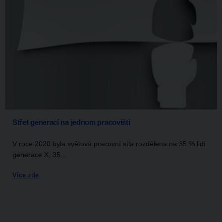
Střet generací na jednom pracovišti
V roce 2020 byla světová pracovní síla rozdělena na 35 % lidí
generace X, 35...
Více zde