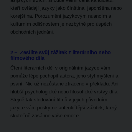
asijských trzích, si bude velmi cenit kandidátů,
kteří ovládají jazyky jako čínština, japonština nebo
korejština. Porozumění jazykovým nuancím a
kulturním odlišnostem je nezbytné pro úspěch
obchodních jednání.
2 – Zesílíte svůj zážitek z literárního nebo
filmového díla
Čtení literárních děl v originálním jazyce vám
pomůže lépe pochopit autora, jeho styl myšlení a
psaní. Nic už nezůstane ztraceno v překladu. Ani
hlubší psychologické nebo filosofické vrstvy díla.
Stejně tak sledování filmů v jejich původním
jazyce vám poskytne autentičtější zážitek, který
skutečně zasáhne vaše emoce.