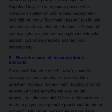
Například když se vám poprvé povede vést
rozhovor s rodilým mluvčím nebo porozumíte i
složitějšímu textu. Tato malá vítězství posílí vaši
sebeúctu a víru ve vlastní schopnosti. Ovládnutí
cizího jazyka je navíc vnímáno jako intelektuální
úspěch, což může přispět k posílení vaší
sebehodnoty.
5 – Rozšíříte svou síť mezinárodních
kontaktů
Pokud ovládáte více cizích jazyků, snadněji
navazujete nové kontakty v mezinárodním
prostředí. Odpadají komunikační bariéry, probíhá
autentická výměna myšlenek a vy se tak
propojujete s lidmi na hlubší úrovni. Komunikace v
místním jazyce vám pomůže proniknout do místní
komunity. Díky tomu porozumíte kultuře dané