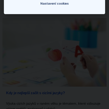
Nastavení cookies
Další články:
Kdy je nejlepší začít s cizími jazyky?
Výuka cizích jazyků v raném věku je tématem, které vzbuzuje
zájem rodičů, pedagogů i vědců....