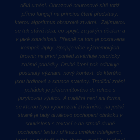
dělá umění. Obrazové neuronové sítě totiž
přímo fungují na principu čtení představy,
kterou algoritmus obrazově ztvární. Zajímavou
se tak stává idea, co spojit, za jakým účelem a
v jaké souvislosti.
Přesně na tom je postavena
kampaň Jipky. Spojuje více významových
úrovní: na první pohled ztvárňuje notoricky
známé pohádky. Druhé čtení pak odhaluje
posunutý význam, nový kontext, do kterého
jsou hrdinové a situace stavěny. Tradiční znění
pohádek je přeformátováno do relace s
jazykovou výukou. A tradiční není ani forma,
se kterou bylo vyobrazení ztvárněno: na jedné
straně je tady divákovo pochopení obrázku v
souvislosti s textací a na straně druhé
pochopení textu / příkazu umělou inteligencí,