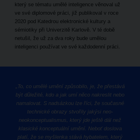
který se tématu umělé inteligence věnoval už
ve své diplomové práci, již publikoval v roce
2020 pod Katedrou elektronické kultury a
sémiotiky při Univerzitě Karlově. V té době
netušil, že už za dva roky bude umělou
inteligenci používat ve své každodenní práci.
„To, co umělé umění způsobilo, je, že přestává
být důležité, kdo a jak umí něco nakreslit nebo
namalovat. S nadsázkou lze říci, že současné
technické obrazy stvořily jakýsi neo-
neokonceptualismus, který jde ještě dál než
klasické konceptuální umění. Neboť doslova
platí, že se myšlenka stává hybatelem, který