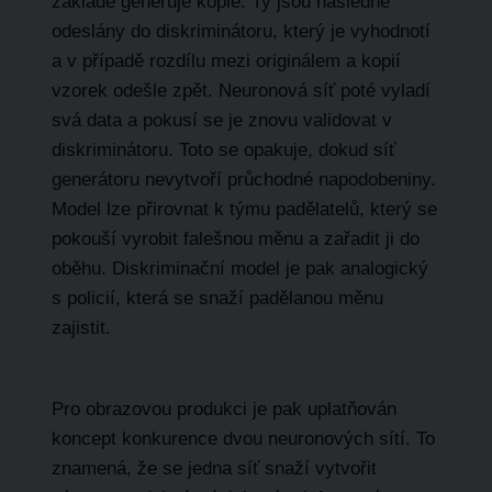
základě generuje kopie. Ty jsou následně
odeslány do diskriminátoru, který je vyhodnotí
a v případě rozdílu mezi originálem a kopií
vzorek odešle zpět. Neuronová síť poté vyladí
svá data a pokusí se je znovu validovat v
diskriminátoru. Toto se opakuje, dokud síť
generátoru nevytvoří průchodné napodobeniny.
Model lze přirovnat k týmu padělatelů, který se
pokouší vyrobit falešnou měnu a zařadit ji do
oběhu. Diskriminační model je pak analogický
s policií, která se snaží padělanou měnu
zajistit.
Pro obrazovou produkci
je pak uplatňován
k
oncept konkurence dvou neuronových sítí. To
znamená, že se
jedna síť snaží vytvořit