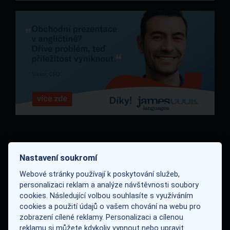
Ukázka vývoje
Nastavení soukromí
Webové stránky používají k poskytování služeb,
modelu
personalizaci reklam a analýze návštěvnosti soubory
cookies. Následující volbou souhlasíte s využíváním
cookies a použití údajů o vašem chování na webu pro
zobrazení cílené reklamy. Personalizaci a cílenou
reklamu si můžete kdykoliv vypnout nebo upravit.