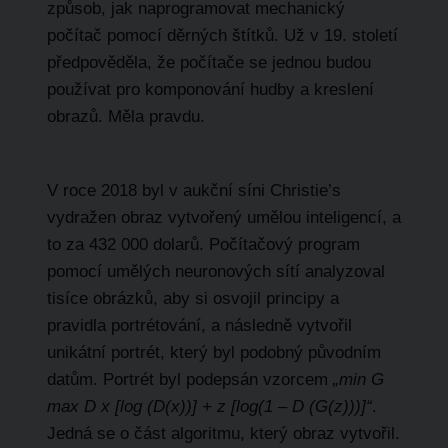
způsob, jak naprogramovat mechanický
počítač pomocí děrných štítků. Už v 19. století
předpověděla, že počítače se jednou budou
používat pro komponování hudby a kreslení
obrazů. Měla pravdu.
V roce 2018 byl v aukční síni Christie’s
vydražen obraz vytvořený umělou inteligencí, a
to za 432 000 dolarů. Počítačový program
pomocí umělých neuronových sítí analyzoval
tisíce obrázků, aby si osvojil principy a
pravidla portrétování, a následně vytvořil
unikátní portrét, který byl podobný původním
datům. Portrét byl podepsán vzorcem
„min G
max D x [log (D(x))] + z [log(1 – D (G(z)))]“
.
Jedná se o část algoritmu, který obraz vytvořil.