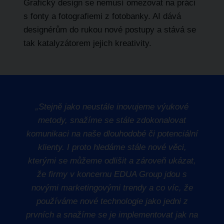
Grafický design se nemusí omezovat na práci
s fonty a fotografiemi z fotobanky. AI dává
designérům do rukou nové postupy a stává se
tak katalyzátorem jejich kreativity.
„Stejně jako neustále inovujeme výukové
metody, snažíme se stále zdokonalovat
komunikaci na naše dlouhodobé či potenciální
klienty. I proto hledáme stále nové věci,
kterými se můžeme odlišit a zároveň ukázat,
že firmy v koncernu EDUA Group jdou s
novými marketingovými trendy a co víc, že
používáme nové technologie jako jedni z
prvních a snažíme se je implementovat jak na