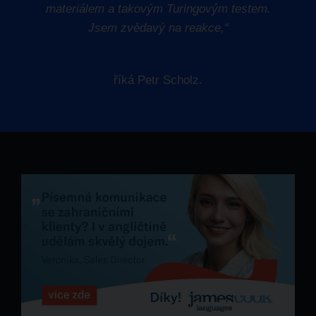
materiálem a takovým Turingovým testem.
Jsem zvědavý na reakce,“
říká
Petr Scholz.