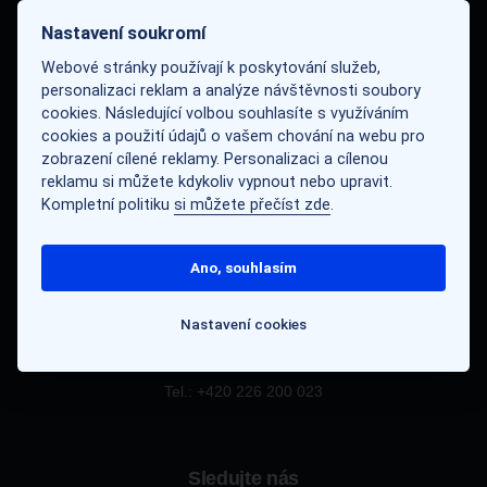
Nastavení soukromí
Navigace
Webové stránky používají k poskytování služeb,
personalizaci reklam a analýze návštěvnosti soubory
Portfolio
cookies. Následující volbou souhlasíte s využíváním
Blog
cookies a použití údajů o vašem chování na webu pro
Aktuality
zobrazení cílené reklamy. Personalizaci a cílenou
reklamu si můžete kdykoliv vypnout nebo upravit.
Kariéra
Kompletní politiku
si můžete přečíst zde
.
Náš tým
Kontakty
Ano, souhlasím
Kontakt
Nastavení cookies
E-mail: recepce@eduagroup.cz
Tel.: +420
226 200 023
Sledujte nás