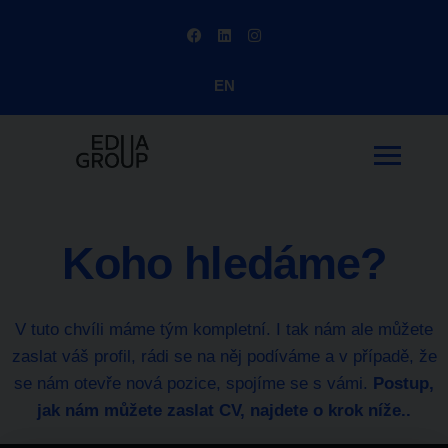
EN
Koho hledáme?
V tuto chvíli máme tým kompletní. I tak nám ale můžete
zaslat váš profil, rádi se na něj podíváme a v případě, že
se nám otevře nová pozice, spojíme se s vámi.
Postup,
jak nám můžete zaslat CV, najdete o krok níže..