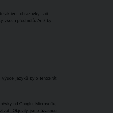
eraktivní obrazovky, zdi i
ky všech předmětů. Aniž by
 Výuce jazyků bylo tentokrát
spěvky od Googlu, Microsoftu,
žívat. Objevily jsme úžasnou