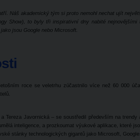
tří. Náš akademický tým si proto nemohl nechat ujít největš
gy Show), to byly tři inspirativní dny nabité nejnovějšími
 jako jsou Google nebo Microsoft.
sti
 letošním roce se veletrhu zúčastnilo více než 60 000 ú
telů.
Tereza Javornická – se soustředil především na trendy a
umělá inteligence, a prozkoumat výukové aplikace, které jso
ovské stánky technologických gigantů jako Microsoft, Googl