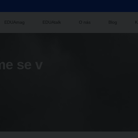
EDUAmag
EDUAtalk
O nás
Blog
K
e se v