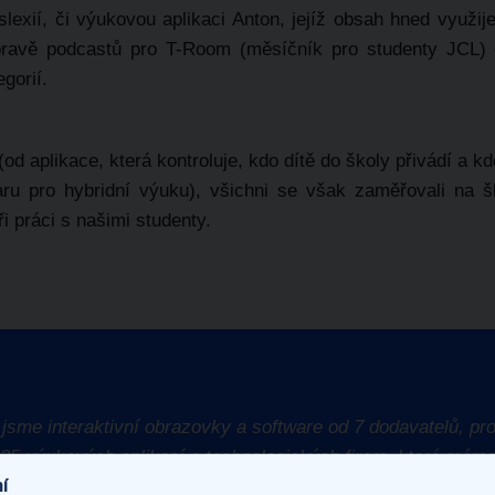
slexií, či výukovou aplikaci Anton, jejíž obsah hned využi
pravě podcastů pro T-Room (měsíčník pro studenty JCL) 
gorií.
od aplikace, která kontroluje, kdo dítě do školy přivádí a 
u pro hybridní výuku), všichni se však zaměřovali na ško
ři práci s našimi studenty.
sme interaktivní obrazovky a software od 7 dodavatelů, pro
m 35 výukových aplikací a technologických firem, které mám
í