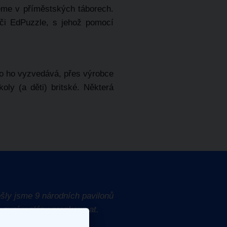
jeme v příměstských táborech.
či EdPuzzle, s jehož pomocí
kdo ho vyzvedává, přes výrobce
ly (a děti) britské. Některá
šly jsme 9 národních pavilonů
e nyní v plánu prozkoumat.