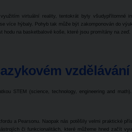
žitím virtuální reality, tentokrát byly všudypřítomné int
y se více hýbaly. Pohyb tak může být zakomponován do výu
st hodu na basketbalové koše, které jsou promítány na zeď.
v jazykovém vzdělávání
tkou STEM (science, technology, engineering and math).
fordu a Pearsonu. Naopak nás potěšily velmi praktické pří
strojích či funkcionalitách, které můžeme hned začít vyu