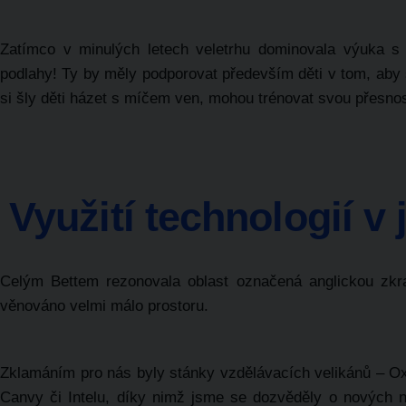
Zatímco v minulých letech veletrhu dominovala výuka s vyu
podlahy! Ty by měly podporovat především děti v tom, ab
si šly děti házet s míčem ven, mohou trénovat svou přesno
Využití technologií 
Celým Bettem rezonovala oblast označená anglickou zkra
věnováno velmi málo prostoru.
Zklamáním pro nás byly stánky vzdělávacích velikánů – Ox
Canvy či Intelu, díky nimž jsme se dozvěděly o nových ná