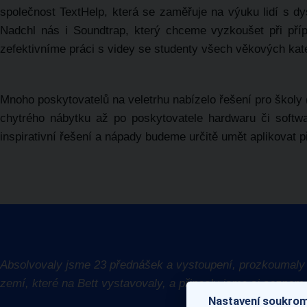
společnost TextHelp, která se zaměřuje na výuku lidí s dy
Nadchl nás i Soundtrap, který chceme vyzkoušet při pří
zefektivníme práci s videy se studenty všech věkových kate
Mnoho poskytovatelů na veletrhu nabízelo řešení pro školy (
chytrého nábytku až po poskytovatele hardwaru či softwar
inspirativní řešení a nápady budeme určitě umět aplikovat p
Absolvovaly jsme 23 přednášek a vystoupení, prozkoumaly j
zemí, které na Bett vystavovaly, a přinesly jsme si sezna
Nastavení soukrom