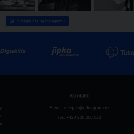
Sledujte nás na Instagramu
Kontakt
ty
E-mail: recepce@eduagroup.cz
a
Tel.: +420
226 200 023
ým