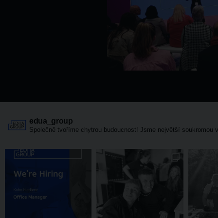
edua_group
Společně tvoříme chytrou budoucnost! Jsme největší soukromou v