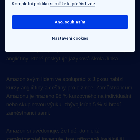
Kompletní politiku
si můžete přečíst zde
.
díky získaným dovednostem přecházejí na vyšší
pozice v rámci firmy. Popularita programu stále roste,
Ano, souhlasím
v roce 2023 se ho v Česku zúčastnilo 200
zaměstnanců. Témata tréninků se týkají především
Nastavení cookies
technologií, průmyslu, dopravy, logistiky,
administrativy a byznysu. Oblíbené jsou ale i kurzy
angličtiny, které poskytuje jazyková škola Jipka.
Amazon svým lidem ve spolupráci s Jipkou nabízí
kurzy angličtiny a češtiny pro cizince. Zaměstnancům
Amazonu je hrazeno 95 % kurzovného na individuální
nebo skupinovou výuku, zbývajících 5 % si hradí
zaměstnanci sami.
Amazon si uvědomuje, že lidé, do nichž
zaměstnavatel investuje, jsou přirozeně loajálnější,