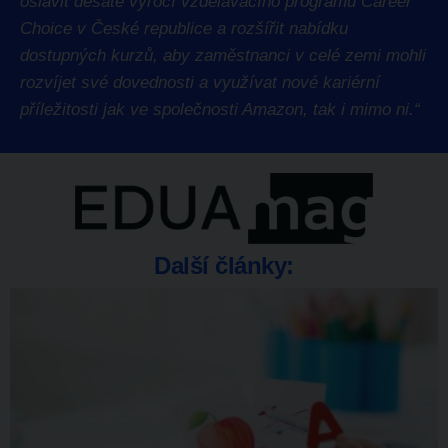
oslavit desáté výročí vzdělávacího programu Career
Choice v České republice a rozšířit nabídku
dostupných kurzů, aby zaměstnanci v celé zemi mohli
rozvíjet své dovednosti a využívat nové kariérní
příležitosti jak ve společnosti Amazon, tak i mimo ni.“
Další články: