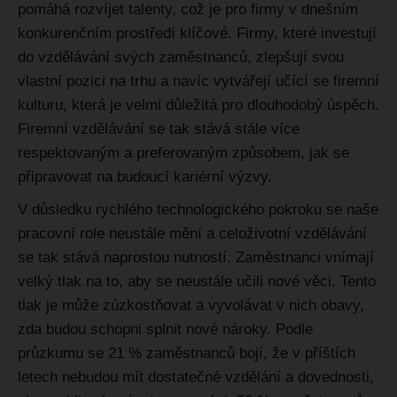
pomáhá rozvíjet talenty, což je pro firmy v dnešním
konkurenčním prostředí klíčové. Firmy, které investují
do vzdělávání svých zaměstnanců, zlepšují svou
vlastní pozici na trhu a navíc vytvářejí učící se firemní
kulturu, která je velmi důležitá pro dlouhodobý úspěch.
Firemní vzdělávání se tak stává stále více
respektovaným a preferovaným způsobem, jak se
připravovat na budoucí kariérní výzvy.
V důsledku rychlého technologického pokroku se naše
pracovní role neustále mění a celoživotní vzdělávání
se tak stává naprostou nutností. Zaměstnanci vnímají
velký tlak na to, aby se neustále učili nové věci. Tento
tlak je může zúzkostňovat a vyvolávat v nich obavy,
zda budou schopni splnit nové nároky.
Podle
průzkumu se 21 % zaměstnanců bojí, že v příštích
letech nebudou mít dostatečné vzdělání a dovednosti,