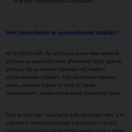
více než univerzitnímu vzdělávání.
Proč klesá důvěra ve vysokoškolské vzdělání?
46 % Čechů věří, že učňovská praxe nebo odborná
příprava na pracovišti dnes představují lepší způsob
přípravy lidí na budoucí povolání než tradiční
vysokoškolské vzdělání.
Tuto skutečnost odhalila
studie „Amazon Future of Work & Career
Development“, kterou vypracovala společnost Ipsos.
Proč je tomu tak? Současný svět se rychle mění, a to
zejména v oblasti technologií a pracovních nároků.
Univerzitní kurikula ale nezřídka neudrží krok s těmito