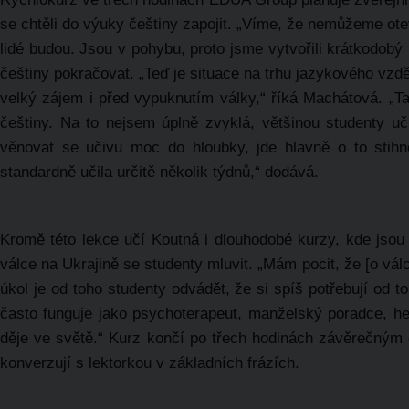
se chtěli do výuky češtiny zapojit. „Víme, že nemůžeme otevř
lidé budou. Jsou v pohybu, proto jsme vytvořili krátkodob
češtiny pokračovat. „Teď je situace na trhu jazykového vzdě
velký zájem i před vypuknutím války,“ říká Machátová. „Ta
češtiny. Na to nejsem úplně zvyklá, většinou studenty uč
věnovat se učivu moc do hloubky, jde hlavně o to stihno
standardně učila určitě několik týdnů,“ dodává.
Kromě této lekce učí Koutná i dlouhodobé kurzy, kde jsou 
válce na Ukrajině se studenty mluvit. „Mám pocit, že [o vál
úkol je od toho studenty odvádět, že si spíš potřebují od t
často funguje jako psychoterapeut, manželský poradce, he
děje ve světě.“ Kurz končí po třech hodinách závěrečným
konverzují s lektorkou v základních frázích.