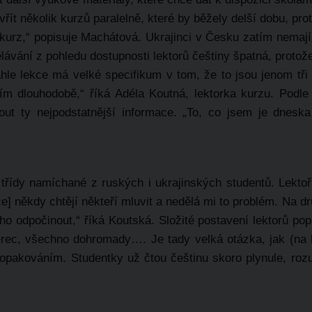
ít několik kurzů paralelně, které by běžely delší dobu, prot
ý kurz,“ popisuje Machátová. Ukrajinci v Česku zatím nemaj
lávání z pohledu dostupnosti lektorů češtiny špatná, protože
hle lekce má velké specifikum v tom, že to jsou jenom tři 
ím dlouhodobě,“ říká Adéla Koutná, lektorka kurzu. Podle
ut ty nejpodstatnější informace. „To, co jsem je dneska
třídy namíchané z ruských i ukrajinských studentů. Lektoř
ce] někdy chtějí někteří mluvit a nedělá mi to problém. Na d
oho odpočinout,“ říká Koutská. Složité postavení lektorů po
rec, všechno dohromady…. Je tady velká otázka, jak (na k
 opakováním. Studentky už čtou češtinu skoro plynule, ro