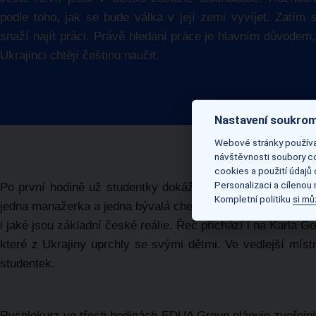
podle toho, jak se bude válka v její zemi vyvíjet. Zatím 
snaží najít práci. Právě hledání práce je hlavním důvodem
Ukrajinci chtějí češtinu naučit.
Nastavení soukrom
Webové stránky používaj
návštěvnosti soubory co
cookies a použití údajů
Personalizaci a cílenou
Po první hodině už studentky dokáží odpovědět na jednodu
Kompletní politiku
si mů
jedna manažerka a jedna bývalá chemička. Ony se naopak doz
i jaké jsou základní české reálie. Řeč přichází i na Karla 
které z Ukrajiny uprchly se svými dětmi. Ve vedlejší míst
studentek.
Rychlokurz ve třech hodinách EDUA Group plánuje zveřejnit 