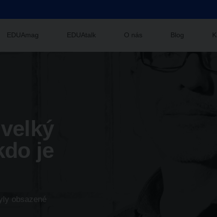
EDUAmag
EDUAtalk
O nás
Blog
K
 velký
kdo je
byly obsazené