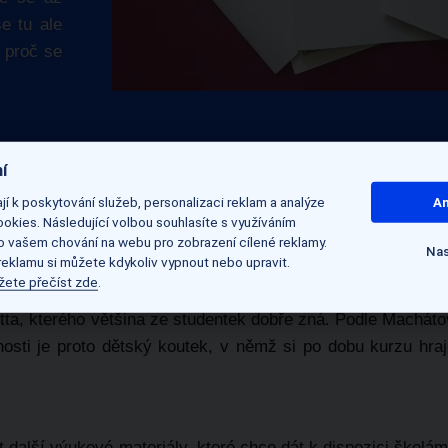
se tu ale
, proč se
í
í k poskytování služeb, personalizaci reklam a analýze
An
okies. Následující volbou souhlasíte s využíváním
 o vašem chování na webu pro zobrazení cílené reklamy.
Nas
 reklamu si můžete kdykoliv vypnout nebo upravit.
ché otázky, třeba jaké je jejich povolání. Dozvídám se, ž
žete přečíst zde
.
vídají o tom, jak v češtině formálně i neformálně pozdravi
Gotta, kterého většina ze studentek dobře zná. Podle Machát
nosti je proto dětský koutek, v němž si po dobu kurzu hraj
další výukové materiály, které chce dát k dispozici školám