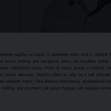
následně napíše na tabuli. U dlouhého stolu sedí v učebně 
ním kurzu češtiny pro Ukrajince, který od minulého týdn
kladní náležitosti kurzu. Poté už mluví jenom v češtině. 
ost české abecedy.
„Naším cílem je, aby se ti lidé přestali
ké základní fráze,“
říká
Bibiana Machátová, akademická ře
 češtiny, aby pochopili, jak jazyk funguje, jak funguje výslo