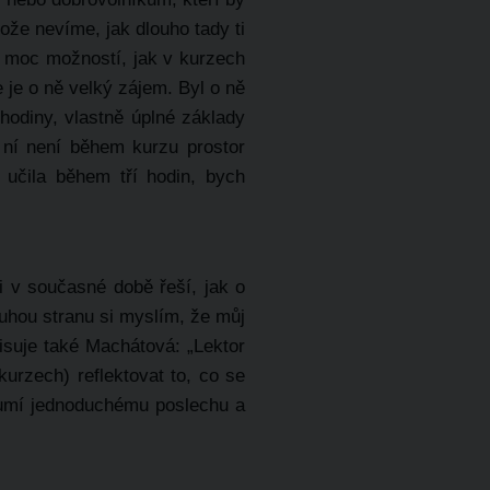
ože nevíme, jak dlouho tady ti
í moc možností, jak v kurzech
 je o ně velký zájem. Byl o ně
hodiny, vlastně úplné základy
 ní není během kurzu prostor
 učila během tří hodin, bych
i v současné době řeší, jak o
ruhou stranu si myslím, že můj
pisuje také Machátová: „Lektor
urzech) reflektovat to, co se
zumí jednoduchému poslechu a