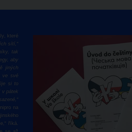
ly
, které
ch sítí,“
íky, tak
legy, aby
ě jiných
y ve své
ije si to
 v pátek
sazené,“
nipro na
jinského
e,“ říká.
ne se až