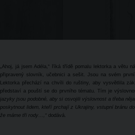
„Ahoj, já jsem Adéla,“ říká třídě pomalu lektorka a větu 
připravený slovník, učebnici a sešit. Jsou na svém prv
Lektorka přechází na chvíli do ruštiny, aby vysvětlila zá
představí a pouští se do prvního tématu. Tím je výslovn
jazyky jsou podobné, aby si osvojili výslovnost a třeba něja
poskytnout lidem, kteří prchají z Ukrajiny, vstupní bránu do
že máme tři rody…,“
dodává.