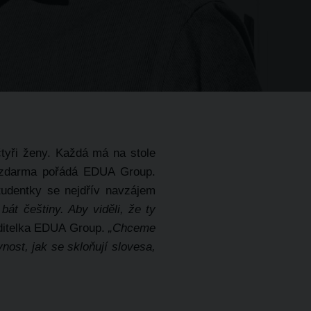
čtyři ženy. Každá má na stole
e zdarma pořádá
EDUA Group
.
Studentky se nejdřív navzájem
 bát češtiny. Aby viděli, že ty
ditelka EDUA Group.
„Chceme
vnost, jak se skloňují slovesa,