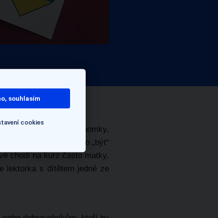
o, souhlasím
tavení cookies
e ve třídě jsou dvě ekonomky,
t, jak skloňovat sloveso „být“
ové chodí na kurz často matky,
e lektorka s dítětem jedné ze
 nebo dobrovolníkům, kteří by