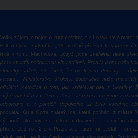
Velký zájem je nejen o kurz češtiny, ale i o
výukové materiá
EDUA Group vytvořila
.
„Mě osobně překvapila síla sociální
říká k tomu Machátová.
„Když jsme zveřejnili naše slovn
jsme spustili nečekanou vlnu sdílení. Prosila jsem naše ko
slovníky sdíleli, ale říkali, že už k nim dorazily z úpln
kanálů… Ministerstvo školství doporučilo naše materiál
oficiální metodice o tom, jak vzdělávat děti z Ukrajiny. Ž
svým vlastním životem. Informace o kurzech jsme vypustili
odpoledne a v pondělí dopoledne už bylo všechno ob
popsala. Karla Gotta znáte? Ina, která pochází z města D
východě Ukrajiny, se o kurzu dozvěděla od svého ukra
přítele. „Už rok žije v Praze a o kurzu mi poslal informac
Ještě neví, jestli v Česku zůstane dlouhodobě. Rozhod