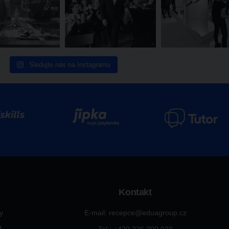
Sledujte nás na Instagramu
Kontakt
ty
E-mail: recepce@eduagroup.cz
a