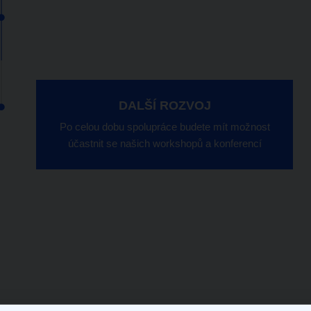
DALŠÍ ROZVOJ
Po celou dobu spolupráce budete mít možnost
účastnit se našich workshopů a konferencí