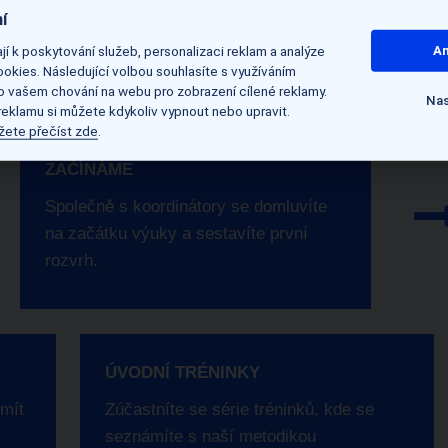
í
í k poskytování služeb, personalizaci reklam a analýze
An
okies. Následující volbou souhlasíte s využíváním
 o vašem chování na webu pro zobrazení cílené reklamy.
Nas
 reklamu si můžete kdykoliv vypnout nebo upravit.
žete přečíst zde
.
ZAČÍNÁME
Společně s koordinátory se domluvíte
na začátku výuky a sestavíte první
rozvrh.
ÚVODNÍ TRÉNINKY
 mít
Zúčastníte se série tréninků, kde se
seznámíte s naší metodikou