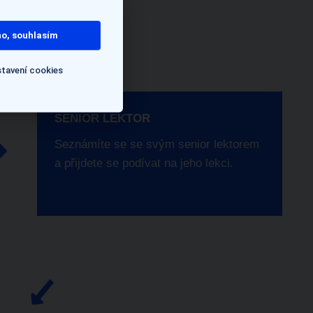
o, souhlasím
tavení cookies
SENIOR LEKTOR
Seznámíte se se svým senior lektorem
a přijdete se podívat na jeho lekci.