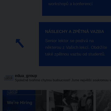
workshopů a konferencí
NÁSLECHY A ZPĚTNÁ VAZBA
Senior lektor se podívá na
některou z Vašich lekcí. Obdržíte
také zpětnou vazbu od studentů.
edua_group
Společně tvoříme chytrou budoucnost! Jsme největší soukromou v