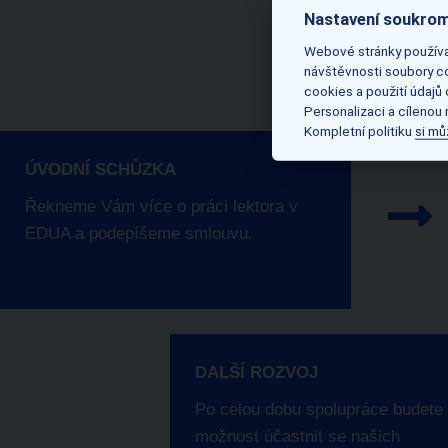
Nastavení soukrom
Webové stránky používaj
návštěvnosti soubory co
cookies a použití údajů
Personalizaci a cílenou
Kompletní politiku
si mů
ÚVODNÍ SCHŮZKA
Řekneme Vám více o práci lektora v
EDUA a podepíšeme smlouvu.
DALŠÍ ROZVOJ
Po celou dobu spolupráce budete
možnost účastnit se našich