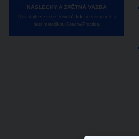
NÁSLECHY A ZPĚTNÁ VAZBA
Zúčastníte se série tréninků, kde se seznámíte s
naší metodikou Coach&Practise.