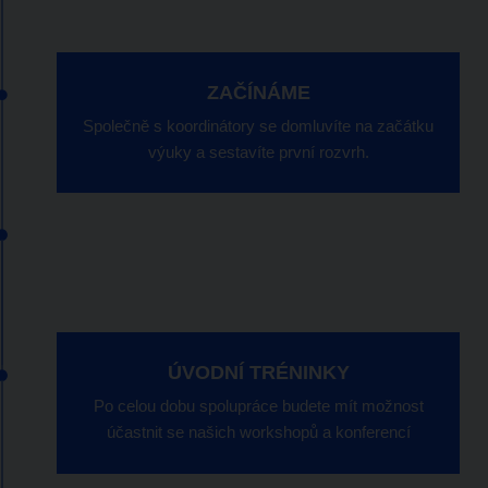
ZAČÍNÁME
Společně s koordinátory se domluvíte na začátku
výuky a sestavíte první rozvrh.
ÚVODNÍ TRÉNINKY
ÚVODNÍ TRÉNINKY
Po celou dobu spolupráce budete mít možnost
Zúčastníte se série tréninků, kde se seznámíte s
účastnit se našich workshopů a konferencí
naší metodikou Coach&Practise.