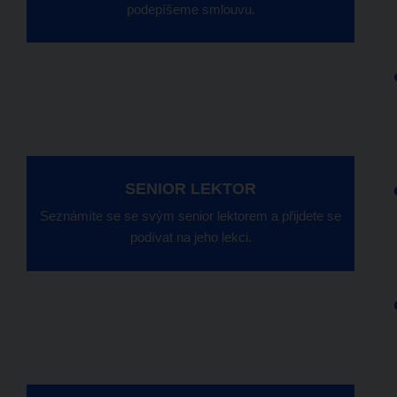
podepíšeme smlouvu.
SENIOR LEKTOR
SENIOR LEKTOR
Seznámíte se se svým senior lektorem a přijdete se
Seznámíte se se svým senior lektorem a přijdete se
podívat na jeho lekci.
podívat na jeho lekci.