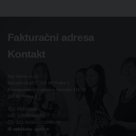
Fakturační adresa
Kontakt
Top Vision, s.r.o.
Národní 416/37, 110 00 Praha 1
Korespondenční adresa: Národní 416/37
110 00 Praha 1
IČO:
05533481
DIČ:
CZ699006155
ČÚ:
123-9105550237/0100
ID schránky
:
igs6bsb