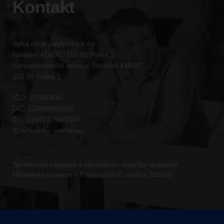
Kontakt
Jipka moje jazykovka s.r.o.
Národní 416/37, 110 00 Praha 1
Korespondenční adresa: Národní 416/37
110 00 Praha 1
IČO:
27385906
DIČ:
CZ699006155
ČÚ:
199378755/0300
ID schránky:
nm8dnny
Společnost zapsaná v obchodním rejstříku vedeném
Městským soudem v Praze oddíl C, vložka 115566