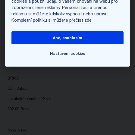
cookies a použití údajů o vašem chování na webu pro
PRAHA
zobrazení cílené reklamy. Personalizaci a cílenou
Pobočka Národní
reklamu si můžete kdykoliv vypnout nebo upravit.
Kompletní politiku
si můžete přečíst zde
.
Národní 416/37
110 00 Praha 1
Ano, souhlasím
Kudy k nám
Nastavení cookies
BRNO
Dům Jakub
Jakubské náměstí 127/5
602 00 Brno
Kudy k nám