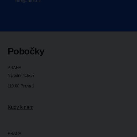
info@tutor.cz
Pobočky
PRAHA
Národní 416/37
110 00 Praha 1
Kudy k nám
PRAHA