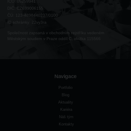
IČO:
05259941
DIČ:
CZ699006155
ČÚ:
123-4898440237/0100
ID schránky:
22vy3ra
Společnost zapsaná v obchodním rejstříku vedeném
Městským soudem v Praze oddíl C, vložka 115566
Navigace
Portfolio
Blog
Aktuality
Kariéra
Náš tým
Kontakty