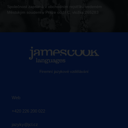
Společnost zapsaná v obchodním rejstříku vedeném
Městským soudem v Praze oddíl C, vložka 265283
Firemní jazykové vzdělávání
Web
+420 226 200 022
jazyky@jcl.cz