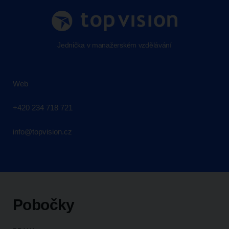
Jednička v manažerském vzdělávání
Web
+420 234 718 721
info@topvision.cz
Pobočky