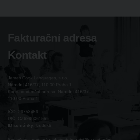
Fakturační adresa
Kontakt
James Cook Languages, s.r.o.
Národní 416/37, 110 00 Praha 1
Korespondenční adresa: Národní 416/37
110 00 Praha 1
IČO:
26753456
DIČ:
CZ699006155
ID schránky
:
fzudek6
Společnost zapsaná v obchodním rejstříku vedeném