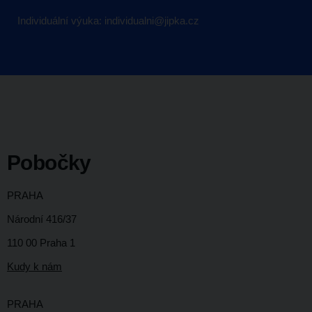
Individuální výuka:
individualni@jipka.cz
Pobočky
PRAHA
Národní 416/37
110 00 Praha 1
K
udy k nám
PRAHA