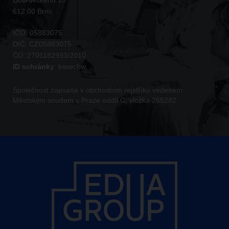
Dobrovského 10
612 00 Brno
IČO:
05883075
DIČ:
CZ05883075
ČÚ:
2701182993/2010
ID schránky
:
ksxecbw
Společnost zapsaná v obchodním rejstříku vedeném
Městským soudem v Praze oddíl C, vložka 265282