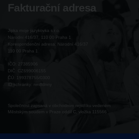
Fakturační adresa
Jipka moje jazykovka s.r.o.
Národní 416/37, 110 00 Praha 1
Korespondenční adresa: Národní 416/37
110 00 Praha 1
IČO:
27385906
DIČ:
CZ699006155
ČÚ:
199378755/0300
ID schránky:
nm8dnny
Společnost zapsaná v obchodním rejstříku vedeném
Městským soudem v Praze oddíl C, vložka 115566