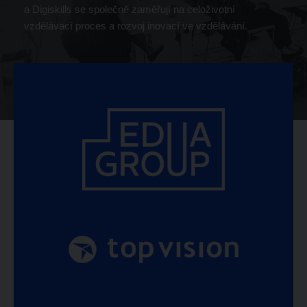
a Digiskills
se společně zaměřují na celoživotní
vzdělávací proces a rozvoj inovací ve vzdělávání.