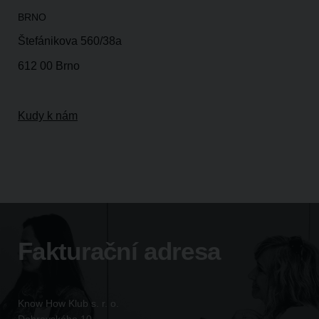
BRNO
Štefánikova 560/38a
612 00 Brno
Kudy k nám
Fakturační adresa
Know How Klub s. r. o.