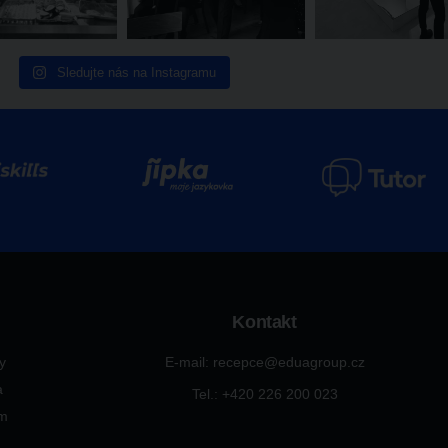
Sledujte nás na Instagramu
Kontakt
ty
E-mail: recepce@eduagroup.cz
a
Tel.: +420
226 200 023
ým