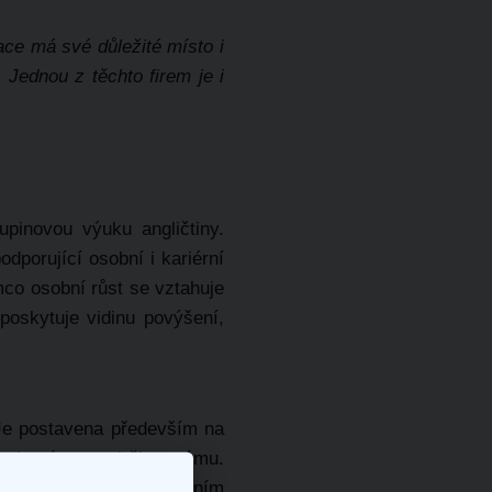
ce má své důležité místo i
 Jednou z těchto firem je i
inovou výuku angličtiny.
dporující osobní i kariérní
mco osobní růst se vztahuje
poskytuje vidinu povýšení,
 Je postavena především na
polupráce mezi členy týmu.
stnanců je pak zásadním