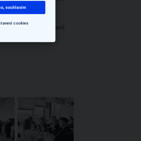
jich odchodem přišla.
o, souhlasím
tavení cookies
zahrnutí jazykových kurzů
 pro vás ideální řešení.