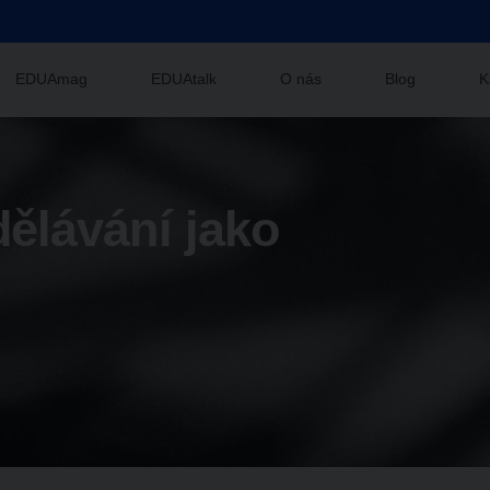
EDUAmag
EDUAtalk
O nás
Blog
K
ělávání jako