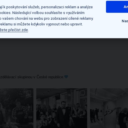
ě zůstávají a shromažďují tak know-how, o které by firma je
í k poskytování služeb, personalizaci reklam a analýze
An
okies. Následující volbou souhlasíte s využíváním
 o vašem chování na webu pro zobrazení cílené reklamy.
Nas
 reklamu si můžete kdykoliv vypnout nebo upravit.
jich loajalitu ke značce zaměstnavatele.
Pokud zvažujete 
žete přečíst zde
.
ť už preferujete prezenční výuku nebo online lekce, najdeme
zdělávací skupinou v České republice.