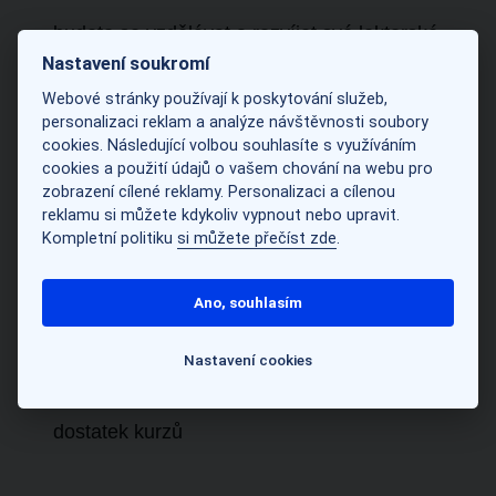
budete se vzdělávat a rozvíjet své lektorské
Nastavení soukromí
dovednosti – čekají vás
úvodní tréninky
Webové stránky používají k poskytování služeb,
personalizaci reklam a analýze návštěvnosti soubory
a
pravidelné workshopy
během roku
cookies. Následující volbou souhlasíte s využíváním
cookies a použití údajů o vašem chování na webu pro
k dispozici máte
knihovnu (fyzicky i digitálně)
zobrazení cílené reklamy. Personalizaci a cílenou
reklamu si můžete kdykoliv vypnout nebo upravit.
s více než 3 000 učebnicemi a materiály
Kompletní politiku
si můžete přečíst zde
.
v zádech budete mít
největší vzdělávačku
Ano, souhlasím
v ČR
, člena Asociace jazykových škol ČR
Nastavení cookies
s námi máte jistotu, že budete mít
celoročně
dostatek kurzů