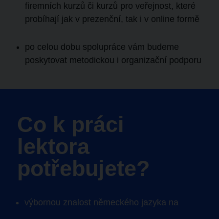
firemních kurzů či kurzů pro veřejnost, které
probíhají jak v prezenční, tak i v online formě
po celou dobu spolupráce vám budeme
poskytovat metodickou i organizační podporu
Co k práci
lektora
potřebujete?
výbornou znalost
německého jazyka na