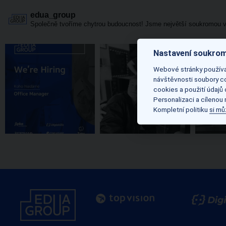
edua_group
Společně tvoříme chytrou budoucnost! Jsme největší soukromou v
Nastavení soukrom
Webové stránky používaj
návštěvnosti soubory co
cookies a použití údajů
Personalizaci a cílenou
Kompletní politiku
si mů