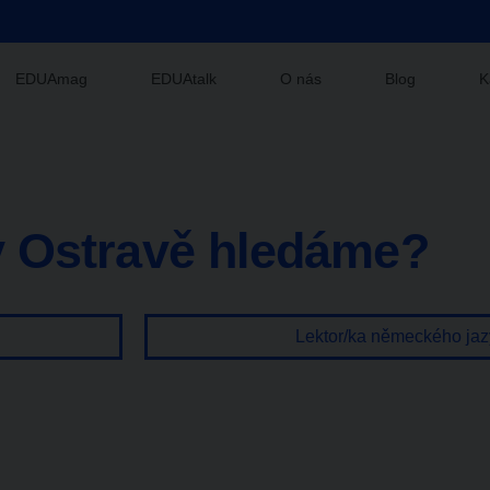
EDUAmag
EDUAtalk
O nás
Blog
K
 Ostravě hledáme?
Lektor/ka německého jaz