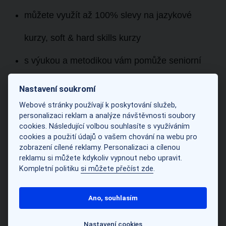
můžete využít až
100% slevy
na jazykové
kurzy, soft & hard skills kurzy
s výukou a metodikou vám pomůže seniorní
kolega jako váš
mentor
Nastavení soukromí
Webové stránky používají k poskytování služeb,
budete se vzdělávat a rozvíjet své lektorské
personalizaci reklam a analýze návštěvnosti soubory
cookies. Následující volbou souhlasíte s využíváním
dovednosti – čekají vás
úvodní tréninky
cookies a použití údajů o vašem chování na webu pro
zobrazení cílené reklamy. Personalizaci a cílenou
a
pravidelné workshopy
během roku
reklamu si můžete kdykoliv vypnout nebo upravit.
Kompletní politiku
si můžete přečíst zde
.
k dispozici máte
knihovnu (fyzicky i digitálně)
s více než 3 000 učebnicemi a materiály
Ano, souhlasím
v zádech budete mít
největší vzdělávačku
Nastavení cookies