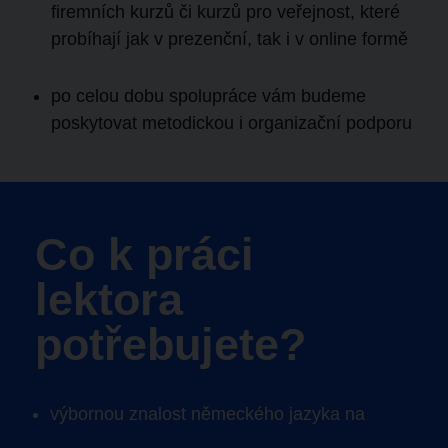
firemních kurzů či kurzů pro veřejnost, které
probíhají jak v prezenční, tak i v online formě
po celou dobu spolupráce vám budeme
poskytovat metodickou i organizační podporu
Co k práci
lektora
potřebujete?
výbornou znalost
německého jazyka na