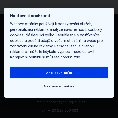
Nastavení soukromí
Webové stránky používají k poskytování služeb,
personalizaci reklam a analýze návštěvnosti soubory
Navigace
cookies. Následující volbou souhlasíte s využíváním
Portfolio
cookies a použití údajů o vašem chování na webu pro
zobrazení cílené reklamy. Personalizaci a cílenou
Blog
reklamu si můžete kdykoliv vypnout nebo upravit.
Aktuality
Kompletní politiku
si můžete přečíst zde
.
Kariéra
Náš tým
Ano, souhlasím
Kontakty
Nastavení cookies
Kontakt
E-mail: recepce@eduagroup.cz
Tel.: +420
226 200 023