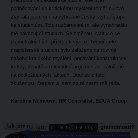
přechodu na bakalářská studia, kde bylo
podněcování ke kritickému myšlení téměř nulové.
Zvykala jsem si i na výhradně český styl přístupu
ke studentům. Toto rozčarování mi ale vynahradilo
mé navazující studium. Se změnou instituce se
diametrálně lišil i přístup k výuce. Téměř celé
magisterské studium bylo založeno na rozvoji
našeho kritického myšlení, podávání konstruktivní
kritiky, debatě a relevantní argumentaci založené
na podložitelných faktech. Dodnes z této
zkušenosti čerpám a jsem za ni nesmírně ráda.
Karolína Němcová, HR Generalist, EDUA Group