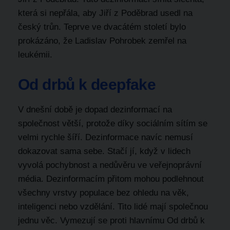
která si nepřála, aby Jiří z Poděbrad usedl na
český trůn. Teprve ve dvacátém století bylo
prokázáno, že Ladislav Pohrobek zemřel na
leukémii.
Od drbů k deepfake
V dnešní době je dopad dezinformací na
společnost větší, protože díky sociálním sítím se
velmi rychle šíří. Dezinformace navíc nemusí
dokazovat sama sebe. Stačí jí, když v lidech
vyvolá pochybnost a nedůvěru ve veřejnoprávní
média. Dezinformacím přitom mohou podlehnout
všechny vrstvy populace bez ohledu na věk,
inteligenci nebo vzdělání. Tito lidé mají společnou
jednu věc. Vymezují se proti hlavnímu Od drbů k