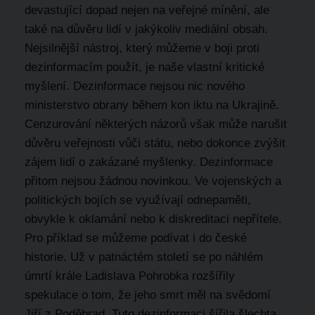
devastující dopad nejen na veřejné mínění, ale
také na důvěru lidí v jakýkoliv mediální obsah.
Nejsilnější nástroj, který můžeme v boji proti
dezinformacím použít, je naše vlastní kritické
myšlení. Dezinformace nejsou nic nového
ministerstvo obrany během kon iktu na Ukrajině.
Cenzurování některých názorů však může narušit
důvěru veřejnosti vůči státu, nebo dokonce zvýšit
zájem lidí o zakázané myšlenky. Dezinformace
přitom nejsou žádnou novinkou. Ve vojenských a
politických bojích se využívají odnepaměti,
obvykle k oklamání nebo k diskreditaci nepřítele.
Pro příklad se můžeme podívat i do české
historie. Už v patnáctém století se po náhlém
úmrtí krále Ladislava Pohrobka rozšířily
spekulace o tom, že jeho smrt měl na svědomí
Jiří z Poděbrad. Tuto dezinformaci šířila šlechta,