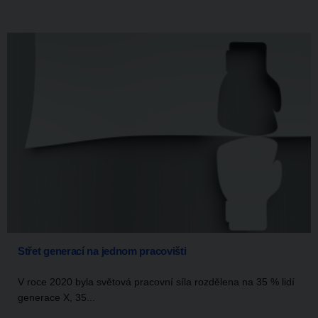
Střet generací na jednom pracovišti
V roce 2020 byla světová pracovní síla rozdělena na 35 % lidí
generace X, 35...