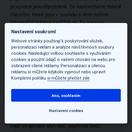
je vysoce pravděpodobné, že nasloucháme hlavně
názorům, které jsou v souladu s těmi našimi.
Informační bublina zapříčiňuje, že jsme na
sociálních sítích vystaveni jen informacím
Nastavení soukromí
určitého typu, a to podle našich preferencí.
Webové stránky používají k poskytování služeb,
Příspěvky, které se nám na sociálních sítích
personalizaci reklam a analýze návštěvnosti soubory
cookies. Následující volbou souhlasíte s využíváním
zobrazují, jsou doporučovány právě danou
cookies a použití údajů o vašem chování na webu pro
sociální sítí na základě našeho předchozího
zobrazení cílené reklamy. Personalizaci a cílenou
vyhledávání. Pakliže jsme se zajímali o
reklamu si můžete kdykoliv vypnout nebo upravit.
dezinformaci, algoritmus to zaznamená, přičemž
Kompletní politiku
si můžete přečíst zde
.
nebere v potaz škodlivost obsahu, a předkládá
nám další příspěvek s podobným obsahem. Právě
Ano, souhlasím
selektivní konzumace zpravodajského obsahu
vede k fragmentaci společnosti a polarizaci
Nastavení cookies
názorů. Autoři dezinformací takto podněcují svár
mezi skupinami obyvatel, například mezi