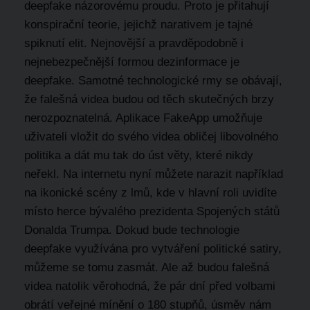
deepfake názorovému proudu. Proto je přitahují
konspirační teorie, jejichž narativem je tajné
spiknutí elit. Nejnovější a pravděpodobně i
nejnebezpečnější formou dezinformace je
deepfake. Samotné technologické rmy se obávají,
že falešná videa budou od těch skutečných brzy
nerozpoznatelná. Aplikace FakeApp umožňuje
uživateli vložit do svého videa obličej libovolného
politika a dát mu tak do úst věty, které nikdy
neřekl. Na internetu nyní můžete narazit například
na ikonické scény z lmů, kde v hlavní roli uvidíte
místo herce bývalého prezidenta Spojených států
Donalda Trumpa. Dokud bude technologie
deepfake využívána pro vytváření politické satiry,
můžeme se tomu zasmát. Ale až budou falešná
videa natolik věrohodná, že pár dní před volbami
obrátí veřejné mínění o 180 stupňů, úsměv nám