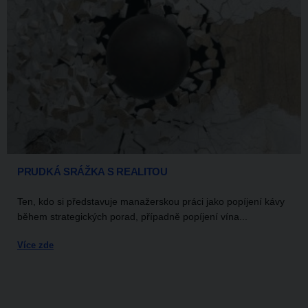
PRUDKÁ SRÁŽKA S REALITOU
Ten, kdo si představuje manažerskou práci jako popíjení kávy
během strategických porad, případně popíjení vína...
Více zde