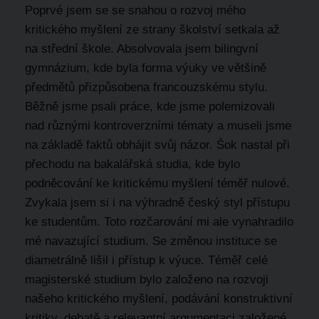
Poprvé jsem se se snahou o rozvoj mého
kritického myšlení ze strany školství setkala až
na střední škole. Absolvovala jsem bilingvní
gymnázium, kde byla forma výuky ve většině
předmětů přizpůsobena francouzskému stylu.
Běžně jsme psali práce, kde jsme polemizovali
nad různými kontroverzními tématy a museli jsme
na základě faktů obhájit svůj názor. Šok nastal při
přechodu na bakalářská studia, kde bylo
podněcování ke kritickému myšlení téměř nulové.
Zvykala jsem si i na výhradně český styl přístupu
ke studentům. Toto rozčarování mi ale vynahradilo
mé navazující studium. Se změnou instituce se
diametrálně lišil i přístup k výuce. Téměř celé
magisterské studium bylo založeno na rozvoji
našeho kritického myšlení, podávání konstruktivní
kritiky, debatě a relevantní argumentaci založené