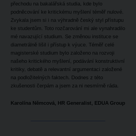
přechodu na bakalářská studia, kde bylo
podněcování ke kritickému myšlení téměř nulové.
Zvykala jsem si i na výhradně český styl přístupu
ke studentům. Toto rozčarování mi ale vynahradilo
mé navazující studium. Se změnou instituce se
diametrálně lišil i přístup k výuce. Téměř celé
magisterské studium bylo založeno na rozvoji
našeho kritického myšlení, podávání konstruktivní
kritiky, debatě a relevantní argumentaci založené
na podložitelných faktech. Dodnes z této
zkušenosti čerpám a jsem za ni nesmírně ráda.
Karolína Němcová, HR Generalist, EDUA Group