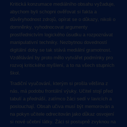
Kritická konzumace mediálního obsahu vyžaduje,
abychom byli schopni ověřovat si fakta a
důvěryhodnost zdrojů, opírat se o důkazy, nikoli o
domněnky, vyhodnocovat argumenty
prostřednictvím logického úsudku a rozpoznávat
manipulativní techniky. Nezbytnou dovedností
digitální doby se tak stává mediální gramotnost.
Vzdělávání by proto mělo vytvářet podmínky pro
rozvoj kritického myšlení, a to na všech stupních
škol.
Tradiční vyučování, kterým si prošla většina z
nás, má podobu frontální výuky. Učitel stojí před
tabulí a přednáší, zatímco žáci sedí v lavicích a
poslouchají. Obsah učiva musí být memorován a
na pokyn učitele odrecitován jako důkaz osvojení
si nové učební látky. Žáci si postupně zvyknou na