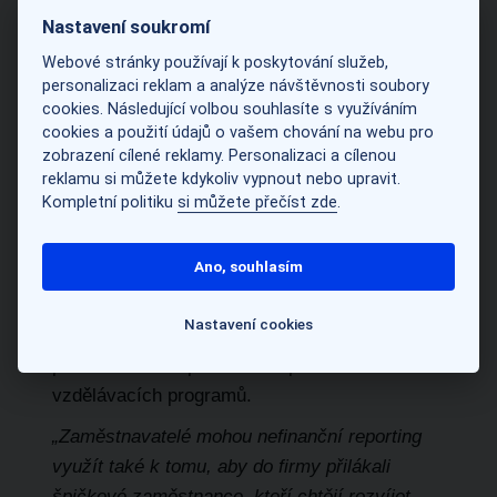
porozuměli,“
říká Aleš Podrazil, ředitel
Nastavení soukromí
vzdělávací společnosti Top Vision.
Webové stránky používají k poskytování služeb,
personalizaci reklam a analýze návštěvnosti soubory
Společnost Top Vision se specializuje na
cookies. Následující volbou souhlasíte s využíváním
rozvoj jednotlivců a týmů právě v oblasti soft
cookies a použití údajů o vašem chování na webu pro
skills. O tom svědčí i některé názvy kurzů,
zobrazení cílené reklamy. Personalizaci a cílenou
reklamu si můžete kdykoliv vypnout nebo upravit.
jako například Stress & Life Management,
Kompletní politiku
si můžete přečíst zde
.
Keep Cool: obratná komunikace v konfliktních
situacích, Na emoce bez emocí,
Ano, souhlasím
SYNERGOGIKA: Sebezkušenostní rozvoj
týmu nebo Self Coaching: Sám sobě koučem.
Nastavení cookies
Top Vision firmám poskytuje také konzultace a
přináší řešení v podobě komplexních
vzdělávacích programů.
„Zaměstnavatelé mohou nefinanční reporting
využít také k tomu, aby do firmy přilákali
špičkové zaměstnance, kteří chtějí rozvíjet