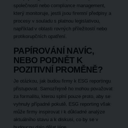
společnosti nebo compliance management,
který monitoruje, jestli jsou firemní předpisy a
procesy v souladu s platnou legislativou,
například v oblasti rovných příležitostí nebo
protikorupčních opatření.
PAPÍROVÁNÍ NAVÍC,
NEBO PODNĚT K
POZITIVNÍ PROMĚNĚ?
Je otázkou, jak budou firmy k ESG reportingu
přistupovat. Samozřejmě ho mohou považovat
za formalitu, kterou splní pouze proto, aby se
vyhnuly případné pokutě. ESG reporting však
může firmy inspirovat i k důkladné analýze
aktuálního stavu a k diskusi, co by se v
budoucnu dalo dělat lépe.