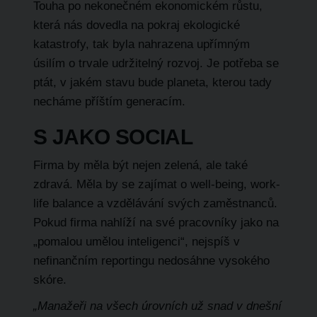
Touha po nekonečném ekonomickém růstu,
která nás dovedla na pokraj ekologické
katastrofy, tak byla nahrazena upřímným
úsilím o trvale udržitelný rozvoj. Je potřeba se
ptát, v jakém stavu bude planeta, kterou tady
necháme příštím generacím.
S JAKO SOCIAL
Firma by měla být nejen zelená, ale také
zdravá. Měla by se zajímat o well-being, work-
life balance a vzdělávání svých zaměstnanců.
Pokud firma nahlíží na své pracovníky jako na
„pomalou umělou inteligenci“, nejspíš v
nefinančním reportingu nedosáhne vysokého
skóre.
„Manažeři na všech úrovních už snad v dnešní