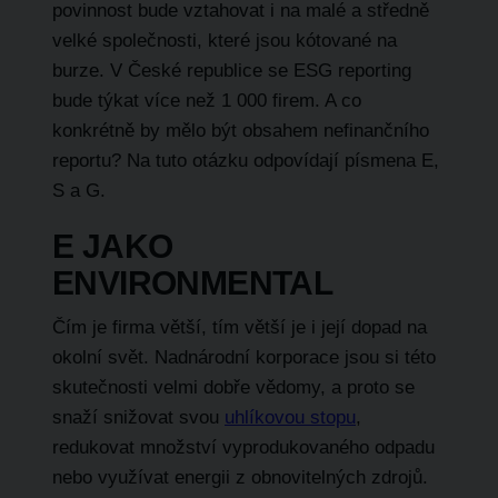
povinnost bude vztahovat i na malé a středně
velké společnosti, které jsou kótované na
burze. V České republice se ESG reporting
bude týkat více než 1 000 firem. A co
konkrétně by mělo být obsahem nefinančního
reportu? Na tuto otázku odpovídají písmena E,
S a G.
E JAKO
ENVIRONMENTAL
Čím je firma větší, tím větší je i její dopad na
okolní svět. Nadnárodní korporace jsou si této
skutečnosti velmi dobře vědomy, a proto se
snaží snižovat svou
uhlíkovou stopu
,
redukovat množství vyprodukovaného odpadu
nebo využívat energii z obnovitelných zdrojů.