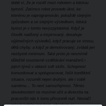
době ví, že je rozdíl mezi robotem a lidskou
bytostí. Zatímco robot provede úkol, ke
kterému je naprogramován, pokaždé stejným
způsobem a se stejným výsledkem, lidská
bytost je v tomto nevyzpytatelná. Když je
člověk nadšený a inspirovaný, dosahuje
výjimečných výsledků, když pracuje ve stresu,
dělá chyby, a když je demotivovaný, zvládá jen
nezbytné minimum. Také proto je nesmírně
důležité soustavné vzdělávání manažerů i
jejich týmů v oblasti soft skills. Schopnost
komunikovat a spolupracovat, řešit konfliktní
situace, rozumět nejen druhým, ale i sobě
samému… To není samozřejmost. Těmto
dovednostem se musíme učit a diverzita na
pracovišti nás k tomu přirozeně nutí. Nestačí
mluvit jedním jazykem, abychom si