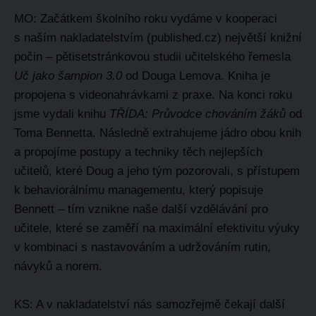
MO: Začátkem školního roku vydáme v kooperaci
s naším nakladatelstvím (published.cz) největší knižní
počin – pětisetstránkovou studii učitelského řemesla
Uč jako šampion 3.0
od Douga Lemova. Kniha je
propojena s videonahrávkami z praxe. Na konci roku
jsme vydali knihu
TŘÍDA: Průvodce chováním žáků
od
Toma Bennetta. Následně extrahujeme jádro obou knih
a propojíme postupy a techniky těch nejlepších
učitelů, které Doug a jeho tým pozorovali, s přístupem
k behaviorálnímu managementu, který popisuje
Bennett – tím vznikne naše další vzdělávání pro
učitele, které se zaměří na maximální efektivitu výuky
v kombinaci s nastavováním a udržováním rutin,
návyků a norem.
KS: A v nakladatelství nás samozřejmě čekají další