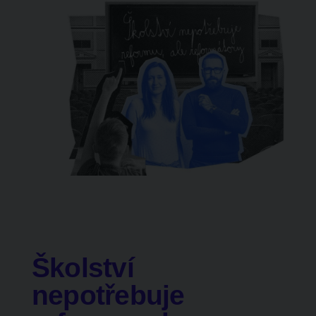
Školství
nepotřebuje