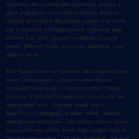
informací, ale o postupném ukotvování znalostí a
jejich propojování v rozsáhlá schémata, která se
ukládají do zmíněné dlouhodobé paměti. A ve chvíli,
kdy si je člověk potřebuje vybavit, vyplouvají jako
ucelený kus, který výrazně nezatěžuje pracovní
paměť, přičemž člověk má prostor přemýšlet i nad
dalšími věcmi.
MO: Navázal bych na izolovaná fakta a parafrázoval
Daisy Christodoulou – izolovaná fakta dlouho
izolovaná nezůstávají – a ukončil to citací Douga
Lemova: „V prostředí bohatém na znalosti však ani
nepropojená fakta
– slaměný panák všech
futuristických pedagogů na celém světě – dlouho
nepropojena nezůstanou. Žáci si brzy začnou všímat
souvislostí mezi věcmi, které znají, a jejich fakta už
nebudou nepropojená – což platí dvojnásob, pokud je