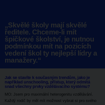
„Skvělé školy mají skvělé
ředitele. Chceme-li mít
špičkové školství, je nutnou
podmínkou mít na pozicích
vedení škol ty nejlepší lídry a
manažery.“
Jak se stavíte k současným trendům, jako je
například unschooling, přístup, který odmítá
snad všechny prvky vzdělávacího systému?
MO: Jsem pro maximální heterogenitu vzdělávání.
Každý rodič by měl mít možnost vybrat si pro svého