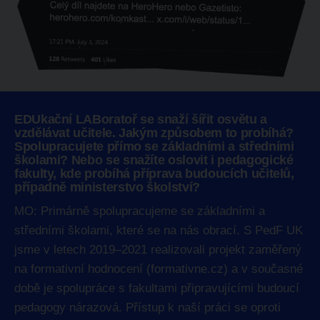
EDUkační LABoratoř se snaží šířit osvětu a
vzdělávat učitele. Jakým způsobem to probíhá?
Spolupracujete přímo se základními a středními
školami? Nebo se snažíte oslovit i pedagogické
fakulty, kde probíhá příprava budoucích učitelů,
případně ministerstvo školství?
MO: Primárně spolupracujeme se základními a
středními školami, které se na nás obrací. S PedF UK
jsme v letech 2019–2021 realizovali projekt zaměřený
na formativní hodnocení (formativne.cz) a v současné
době je spolupráce s fakultami připravujícími budoucí
pedagogy nárazová. Přístup k naší práci se oproti