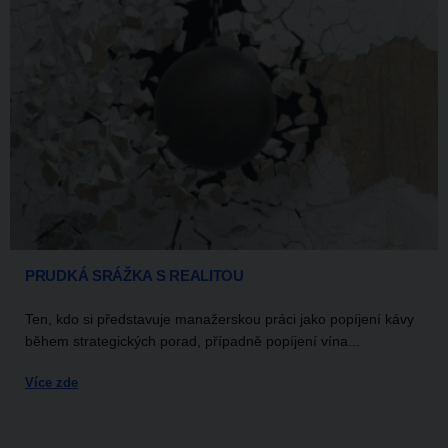
PRUDKÁ SRÁŽKA S REALITOU
Ten, kdo si představuje manažerskou práci jako popíjení kávy
během strategických porad, případně popíjení vína...
Více zde