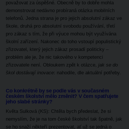
považovat za úspěšné. Obecně by to dobře mohla
demonstrovat nedávno probíraná otázka mobilních
telefonů. Jedna strana je pro jejich absolutní zákaz ve
škole, druhá pro absolutní svobodu používání, třetí
pro zákaz s tím, že při výuce mohou být využívána
školní zařízení. Nakonec do toho vstoupí populistický
zřizovatel, který jejich zákaz prosadí politicky –
problém ale je, že nic takového v kompetenci
zřizovatele není. Obloukem zpět k otázce,
jak se do
škol dostávají inovace
: nahodile, dle aktuální potřeby.
Co konkrétně by se podle vás v současném
českém školství mělo změnit? V čem spatřujete
jeho slabé stránky?
Květa Sulková (KS): Chtěla bych předeslat, že si
nemyslím, že je na tom české školství tak špatně, jak
se ho snaží někteří prezentovat, ať už se jedná o