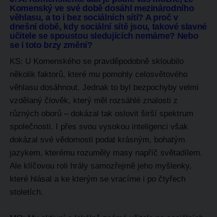
Komenský ve své době dosáhl mezinárodního
věhlasu, a to i bez sociálních sítí? A proč v
dnešní době, kdy sociální sítě jsou, takové slavné
učitele se spoustou sledujících nemáme? Nebo
se i toto brzy změní?
KS: U Komenského se pravděpodobně skloubilo
několik faktorů, které mu pomohly celosvětového
věhlasu dosáhnout. Jednak to byl bezpochyby velmi
vzdělaný člověk, který měl rozsáhlé znalosti z
různých oborů – dokázal tak oslovit širší spektrum
společnosti. I přes svou vysokou inteligenci však
dokázal své vědomosti podat krásným, bohatým
jazykem, kterému rozuměly masy napříč světadílem.
Ale klíčovou roli hrály samozřejmě jeho myšlenky,
které hlásal a ke kterým se vracíme i po čtyřech
stoletích.