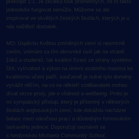
překlopit 1:1. Je zkrátka tolik proměnných, že to takto
jednoduše fungovat nemůže. Můžeme se ale
inspirovat ve skvělých českých školách, kterých je u
nás naštěstí dostatek.
MO: Úspěchu Květou zmíněných zemí si nesmírně
cením, vnímám za tím obrovské úsilí jak na straně
žáků a studentů, tak kvalitní řízení ze strany systému.
Dril, vytrvalost a výkon na úrovni osobního maxima ke
kvalitnímu učení patří, současně je nutné tyto domény
vyvážit něčím, na co se někteří vzdělavatelé mohou
dívat skrze prsty, jde o vlídnost a
wellbeing
. Proto je
mi sympatický přístup, který je přítomný v některých
školách anglosaských zemí, kde dokážou nacházet
balanc mezi náročnou prací a důsledným formováním
laskavého jedince. Doporučuji seznámit se
s londýnskou
Michaela Community School
.