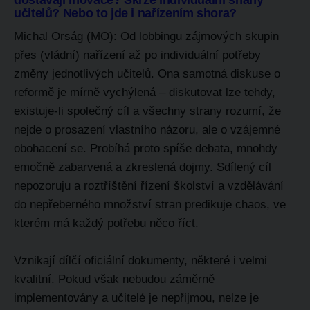
dostávají inovace? Skrze individuální snahy
učitelů? Nebo to jde i nařízením shora?
Michal Orság (MO): Od lobbingu zájmových skupin
přes (vládní) nařízení až po individuální potřeby
změny jednotlivých učitelů. Ona samotná diskuse o
reformě je mírně vychýlená – diskutovat lze tehdy,
existuje-li společný cíl a všechny strany rozumí, že
nejde o prosazení vlastního názoru, ale o vzájemné
obohacení se. Probíhá proto spíše debata, mnohdy
emočně zabarvená a zkreslená dojmy. Sdílený cíl
nepozoruju a roztříštění řízení školství a vzdělávání
do nepřeberného množství stran predikuje chaos, ve
kterém má každý potřebu něco říct.
Vznikají dílčí oficiální dokumenty, některé i velmi
kvalitní. Pokud však nebudou záměrně
implementovány a učitelé je nepřijmou, nelze je