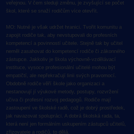
veřejnou. V čem sleduji změnu, je zvyšující se počet
škol, které se snaží rodičům více otevřít.
MO: Nutné je však udržet hranici. Tvořit komunitu a
zapojit rodiče tak, aby nevstupovali do profesních
kompetencí a povinností učitele. Stejně tak by učitel
neměl zasahovat do kompetencí rodiče či zákonného
zástupce. Jakkoliv je škola výchovně-vzdělávací
instituce, vysoce profesionální učitelé mohou být
empatičtí, ale nepřekračují linii svých pravomocí.
Obdobně rodiče věří škole jako organizaci a
nestanovují jí výukové metody, postupy, rozvržení
učiva či profesní rozvoj pedagogů. Rodiče mají
zastoupení ve školské radě, což je dobrý prostředek,
jak navazovat spolupráci. A dobrá školská rada, ta,
která není jen formálním uskupením zástupců učitelů,
zřizovatele a rodičů, to dělá.