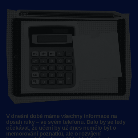
V dnešní době máme všechny informace na
dosah ruky – ve svém telefonu. Dalo by se tedy
očekávat, že učení by už dnes nemělo být o
memorování poznatků, ale o rozvíjení