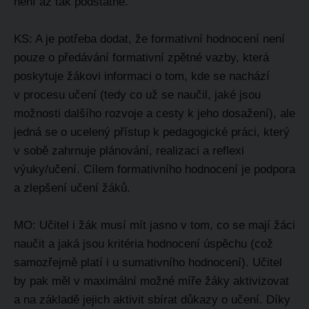
není až tak podstatné.
KS: A je potřeba dodat, že formativní hodnocení není
pouze o předávání formativní zpětné vazby, která
poskytuje žákovi informaci o tom, kde se nachází
v procesu učení (tedy co už se naučil, jaké jsou
možnosti dalšího rozvoje a cesty k jeho dosažení), ale
jedná se o ucelený přístup k pedagogické práci, který
v sobě zahrnuje plánování, realizaci a reflexi
výuky/učení. Cílem formativního hodnocení je podpora
a zlepšení učení žáků.
MO: Učitel i žák musí mít jasno v tom, co se mají žáci
naučit a jaká jsou kritéria hodnocení úspěchu (což
samozřejmě platí i u sumativního hodnocení). Učitel
by pak měl v maximální možné míře žáky aktivizovat
a na základě jejich aktivit sbírat důkazy o učení. Díky