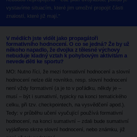
vystavíme situacím, které jim umožní propojit části
znalostí, které již mají.“
V médiích jste vidět jako propagátoři
formativního hodnocení. O co se jedná? Že by už
někoho napadlo, že dvojka z tělesné výchovy
nebuduje kladný vztah k pohybovým aktivitám a
nevede děti ke sportu?
MO: Nutno říci, že mezi formativní hodnocení a slovní
hodnocení nelze dát rovnítko, resp. slovní hodnocení
není vždy formativní (a je to v pořádku, někdy je –
musí – být i sumativní, typicky na konci tematického
celku, při tzv. checkpointech, na vysvědčení apod.).
Tedy: v průběhu učení vyučující používá formativní
hodnocení, na konci sumativní – zdali bude sumativní
vyjádřeno skrze slovní hodnocení, nebo známku, již