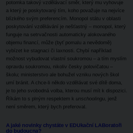
potomka takový vzdělávací směr, který mu vyhovuje
a který je poskytovaný tím, koho považuje na nejvíce
blízkého svým preferencím. Monopol státu v oblasti
poskytování vzdělávání je nešťastný – monopol, který
funguje na setrvačnosti automaticky alokovaného
objemu financí, může (byť pomalu a nevědomě)
vybízet ke stagnaci či laxnosti. Chybí například
možnost vybudovat vlastní soukromou – a tím myslím
opravdu soukromou, nikoliv česky polovičatou –
školu; ministerstvo ale bohužel vzniku nových škol
umí bránit. A chce-li někdo vzdělávat své dítě doma,
je to jeho svobodná volba, kterou musí mít k dispozici.
Říkám to s plným respektem k
unschoolingu
, jenž
není směrem, který bych preferoval.
A jaké novinky chystáte v EDUkační LABoratoři
do budoucna?