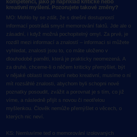
kompetencí, jako je například kritické nebo
kreativní myšlení. Pozorujete takové změny?
MO: Mohlo by se zdát, že s dnešní dostupností
informací postrádá smysl memorování faktů. Jde ale o
zásadní, i když možná pochopitelný omyl. Za prvé, je
rozdíl mezi informací a znalostí – informaci si můžete
vyhledat, znalosti jsou to, co máte uloženo v
dlouhodobé paměti, která je prakticky neomezená. A
za druhé, chceme-li o něčem kriticky přemýšlet, být
v nějaké oblasti inovativní nebo kreativní, musíme o ní
mít rozsáhlé znalosti, abychom byli schopni nové
poznatky posoudit, zvážit a porovnat je s tím, co již
víme, a následně přijít s novou či neotřelou
myšlenkou. Člověk nemůže přemýšlet o věcech, o
kterých nic neví.
KS: Nemluvíme teď o memorování izolovaných