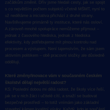
začátkům změnil. Dřív jsme hledali cesty, jak se spojit
s co největším počtem subjektů včetně MŠMT, nyní to
už neděláme a iniciativa přichází z druhé strany.
Navštěvujeme primárně ty instituce, které nás osloví.
A zároveň mnohé spolupráce nemůžeme přijmout –
jednak z časového hlediska, jednak z hlediska
efektivity, kdy potřebujeme mít plnou kontrolu nad
procesem a výstupem. Není tajemstvím, že sám jsem
aktivním politikem – obě pracovní složky ale důsledně
odděluji.
Které změny/inovace vám v současném českém
školství dělají největší radost?
KS: Poslední dobou mi dělá radost, že školy více řeší,
jak se v nich žáci i učitelé cítí, a snaží se budovat
bezpečné prostředí – to totiž vnímám jako základní
stavební kámen kvalitní výuky. Každý, kdo je součástí