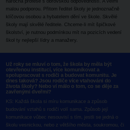
náročná profese s obrovskou odpovědností. A velmi
malou podporou. Přitom ředitel školy je jednoznačně
klíčovou osobou a hybatelem dění ve škole. Skvělé
školy mají skvělé ředitele. Chceme-li mít špičkové
školství, je nutnou podmínkou mít na pozicích vedení
škol ty nejlepší lídry a manažery.
Už roky se mluví o tom, že škola by měla být
otevřenou institucí, více komunikovat a
spolupracovat s rodiči a budovat komunitu. Je
dnes taková? Jsou rodiče více vtahováni do
života školy? Nebo ví málo o tom, co se děje za
zavřenými dveřmi?
KS: Každá škola si míru komunikace a způsob
budování vztahů s rodiči volí sama. Způsob její
komunikace vůbec nesouvisí s tím, jestli se jedná o
školu vesnickou, nebo z většího města, soukromou, či