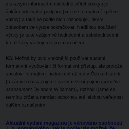
získaným informacím následně učitel poskytuje
žákům adekvátní podporu (včetně formativní zpětné
vazby) a také se podle nich rozhoduje, jakým
způsobem ve výuce pokračovat. Nedílnou součástí
výuky je také vzájemné hodnocení a sebehodnocení,
které žáky vtahuje do procesu učení.
KS: Možná by bylo vhodnější používat spojení
formativní vyučování či formativní přístup, ale protože
sousloví formativní hodnocení už má v Česku historii
(a zároveň navazujeme na vymezení pojmu
formative
assessment
Dylanem Wiliamem), rozhodli jsme se
termínu držet a nemást odbornou ani laickou veřejnost
dalším označením.
Aktuální vydání magazínu je věnováno osobnosti
J. A. Komenského. Jak je podle vás možné, že