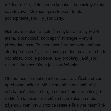
média, rodiče, učitele nebo kohokoli, kdo někdy školu
navštěvoval. Možnosti pro zlepšení tu ale
pochopitelně jsou. Ty jsou vždy.
Některým školám a učitelům chybí ze strany MŠMT
jasná, dlouhodobá, koncepční strategie – chybí
předvídatelnost. To neznamená zamezovat změnám,
ale dopředu vědět, jaké změny přijdou, kdy k nim bude
docházet, proč je potřeba, aby proběhly, jaká jsou
rizika či kdo pomůže s jejich vyřešením.
Občas médii proběhne informace, že v Česku chybí
aprobovaní učitelé. Mě ale stejně intenzivně trápí
otázka počtu kvalitních, profesionálních, zapálených
ředitelů. Na pozici ředitelů se hlásí žalostně málo
zájemců. Není divu. Pozice ředitele školy je nesmírně