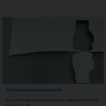
Střet generací na jednom pracovišti
V roce 2020 byla světová pracovní síla rozdělena na 35 % lidí
generace X, 35...