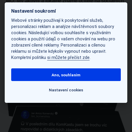
MO: My aktivní a lokálně známé učitele na sociálních
sítích máme, byť možná nejsou celosvětové
Nastavení soukromí
pedagogické celebrity, což je pochopitelné vzhledem
Webové stránky používají k poskytování služeb,
k jazykové bariéře. U anglicky mluvících vzdělavatelů
personalizaci reklam a analýze návštěvnosti soubory
je tomu jinak – postačí si například dohledat edutwitter
cookies. Následující volbou souhlasíte s využíváním
cookies a použití údajů o vašem chování na webu pro
komunitu na X a otevře se vám zcela nový rozměr
zobrazení cílené reklamy. Personalizaci a cílenou
sociálních sítí.
reklamu si můžete kdykoliv vypnout nebo upravit.
Kompletní politiku
si můžete přečíst zde
.
Ano, souhlasím
Nastavení cookies