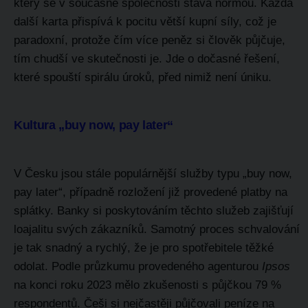
který se v současné společnosti stává normou. Každá
další karta přispívá k pocitu větší kupní síly, což je
paradoxní, protože čím více peněz si člověk půjčuje,
tím chudší ve skutečnosti je. Jde o dočasné řešení,
které spouští spirálu úroků, před nimiž není úniku.
Kultura „buy now, pay later“
V Česku jsou stále populárnější služby typu „buy now,
pay later“, případně rozložení již provedené platby na
splátky. Banky si poskytováním těchto služeb zajišťují
loajalitu svých zákazníků. Samotný proces schvalování
je tak snadný a rychlý, že je pro spotřebitele těžké
odolat. Podle průzkumu provedeného agenturou
Ipsos
na konci roku 2023 mělo zkušenosti s půjčkou 79 %
respondentů. Češi si nejčastěji půjčovali peníze na