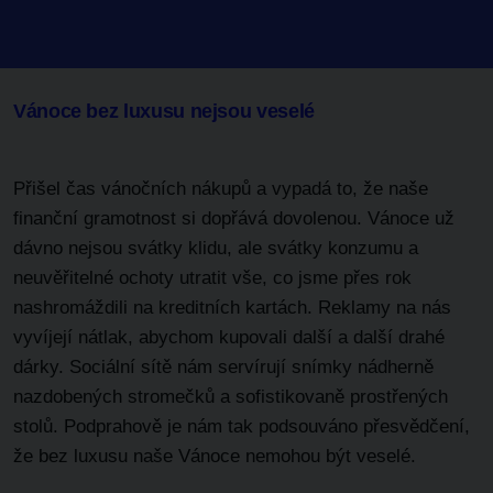
Vánoce bez luxusu nejsou veselé
Přišel čas vánočních nákupů a vypadá to, že naše
finanční gramotnost si dopřává dovolenou. Vánoce už
dávno nejsou svátky klidu, ale svátky konzumu a
neuvěřitelné ochoty utratit vše, co jsme přes rok
nashromáždili na kreditních kartách. Reklamy na nás
vyvíjejí nátlak, abychom kupovali další a další drahé
dárky. Sociální sítě nám servírují snímky nádherně
nazdobených stromečků a sofistikovaně prostřených
stolů. Podprahově je nám tak podsouváno přesvědčení,
že bez luxusu naše Vánoce nemohou být veselé.