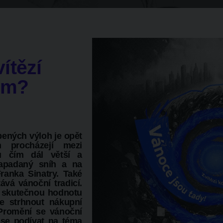
ítězí
em?
ených výloh je opět
h procházejí mezi
u čím dál větší a
 napadaný sníh a na
ranka Sinatry. Také
vá vánoční tradicí.
at skutečnou hodnotu
e strhnout nákupní
Promění se vánoční
se podívat na téma