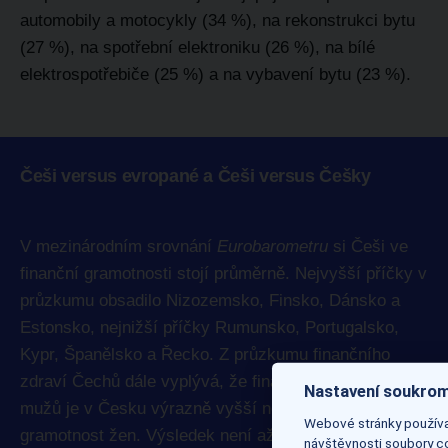
automobily a motocykly (34 %), na rekonstrukci bytu
(27 %), na spotřební elektroniku (26 %), na bílé
elektrospotřebiče (25 %) a na vybavení bytu (23 %).
Češi versus evropané a Češi versus Češky
V mezinárodním srovnání
Eurobarometru
si Češi ve
finanční gramotnosti stojí průměrně. Nejvyšší příčky v
průzkumu obsadilo Nizozemsko, Finsko, Dánsko a
Estonsko, nejnižší příčky Rumunsko, Portugalsko,
Kypr, Španělsko a Řecko. Z průzkumu finančního
zdraví Čechů dále vyplývá, že finanční gramotnost
Nastavení soukrom
mužů je v Česku výrazně vyšší než finanční
Webové stránky používaj
gramotnost žen. Výsledek není až tak překvapivý,
návštěvnosti soubory co