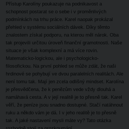
Přístup Karolíny poukazuje na podnikavost a
schopnost postarat se o sebe i v proměnlivých
podmínkách na trhu práce. Karel naopak prokázal
přehled v systému sociálních dávek. Díky těmto
znalostem získal podporu, na kterou měl nárok. Oba
tak projevili určitou úroveň finanční gramotnosti. Naše
situace je však komplexní a má více rovin.
Matematicko-logickou, ale i psychologicko-
filosofickou. Na první pohled se může zdát, že naši
hrdinové se pohybují ve dvou paralelních realitách. Ale
není tomu tak. Mají jen zcela odlišný mindset. Karolína
je přesvědčena, že k penězům vede vždy dlouhá a
namáhavá cesta. A v její realitě je to přesně tak. Karel
věří, že peníze jsou snadno dostupné. Stačí natáhnout
ruku a někdo vám je dá. I v jeho realitě je to přesně
tak. A jaké nastavení mysli máte vy? Tato otázka
rozhodně stojí za prozkoumání.