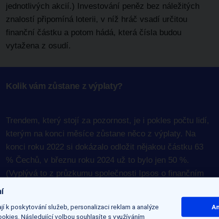
jednotlivých akcií.) Investování peněz bez náležitých
znalostí připomíná loterii, v níž hráč vsadí určitou
finanční částku a potom hádá, která čísla budou
vytažena z osudí.
Kolik vám zůstane z výplaty?
Trendem, který stojí za pozornost, je i pokles počtu lidí,
kterým na konci měsíce zůstane něco z výplaty. Na
konci roku 2022 si dokázalo odložit nějakou částku 63
% Čechů, v březnu roku 2024 už to bylo jen 50 %.
(Vyplývá to z průzkumu společnosti Ipsos o finančním
zdraví Čechů). Přitom 32 % Čechů v březnu 2024
í
uvedlo, že sice nic neušetří, ale nemusí sahat do úspor,
í k poskytování služeb, personalizaci reklam a analýze
An
10 % Čechů na konci měsíce musí sáhnout do úspor a
okies. Následující volbou souhlasíte s využíváním