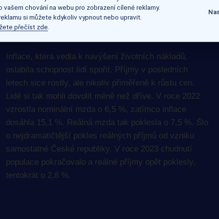
na konci potravního řetězce pak najdeme ty, kteří jsou
 o vašem chování na webu pro zobrazení cílené reklamy.
Nas
 reklamu si můžete kdykoliv vypnout nebo upravit.
nuceni si peníze půjčovat.
žete přečíst zde
.
Inflace, která vedla k navýšení životních nákladů,
oslabila schopnost lidí spořit. Příjmy v posledních
letech sice rostly, ale nikoliv přiměřeně k růstu cen.
Lidé si tak mohli dovolit méně než dříve. V roce 2022
vzrostla nominální mzda o 6,5 %, zatímco inflace
dosáhla 15,1 %. Reálná mzda tak poklesla o 7,5 %. Šlo
o nejdramatičtější pokles reálných příjmů od vzniku
samostatné České republiky. V roce 2023 chudnutí
populace pokračovalo a reálné příjmy opět poklesly,
tentokrát o 2,8 %.