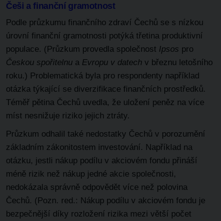
Češi a finanční gramotnost
Podle průzkumu finančního zdraví Čechů se s nízkou
úrovní finanční gramotnosti potýká třetina produktivní
populace. (Průzkum provedla společnost
Ipsos
pro
Českou spořitelnu
a
Evropu v datech
v březnu letošního
roku.) Problematická byla pro respondenty například
otázka týkající se diverzifikace finančních prostředků.
Téměř pětina Čechů uvedla, že uložení peněz na více
míst nesnižuje riziko jejich ztráty.
Průzkum odhalil také nedostatky Čechů v porozumění
základním zákonitostem investování. Například na
otázku, jestli nákup podílu v akciovém fondu přináší
méně rizik než nákup jedné akcie společnosti,
nedokázala správně odpovědět více než polovina
Čechů. (Pozn. red.: Nákup podílu v akciovém fondu je
bezpečnější díky rozložení rizika mezi větší počet