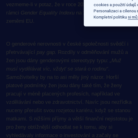
vezmeme-li v potaz, že v roce 2023 skončilo Česko v
cookies a použití údajů
Personalizaci a cílenou
rámci
Gender Equality Indexu
na 25. místě mezi
Kompletní politiku
si mů
zeměmi EU.
O genderové nerovnosti v české společnosti svědčí i
přetrvávající
pay gap.
Rozdíly v odměňování mužů a
žen jsou dány genderovými stereotypy typu:
„Muž
musí vydělávat víc, vždyť se stará o rodinu“
.
Samoživitelky by na to asi měly jiný názor. Horší
platové podmínky žen jsou dány také tím, že ženy
pracují v méně placených profesích, například ve
vzdělávání nebo ve zdravotnictví. Navíc jsou nezřídka
nuceny přerušit svou rozjetou kariéru, když se stanou
matkami. S nižšími příjmy a větší finanční nejistotou je
pro ženy obtížnější odhodlat se k tomu, aby si
vyhledávaly informace o investování a začaly se