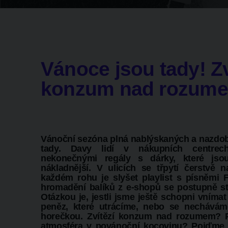
Vánoce jsou tady! Zv
konzum nad rozum
Vánoční sezóna plná nablýskaných a nazdob
tady. Davy lidí v nákupních centrec
nekonečnými regály s dárky, které jso
nákladnější. V ulicích se třpytí čerstvě
každém rohu je slyšet playlist s písněmi F
hromadění balíků z e-shopů se postupně stá
Otázkou je, jestli jsme ještě schopni vním
peněz, které utrácíme, nebo se nechávám
horečkou. Zvítězí konzum nad rozumem? 
atmosféra v povánoční kocovinu? Pojďme 