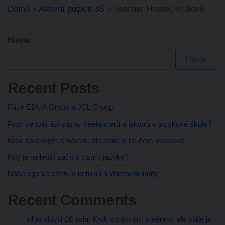
Domů
»
Aktivní pozice JŠ
»
Teacher Hradec Králové
Hledat
Hledat
Recent Posts
Fúze EDUA Group a JCL Group
Proč se tolik liší sazby freelancerů a lektorů v jazykové škole?
Krok správným směrem, ale stále je na čem pracovat
Kdy je nejlepší začít s cizími jazyky?
Naše ego ve střetu s kritikou a vlastními limity
Recent Comments
nhacaiuytin10.asia
:
Krok správným směrem, ale stále je