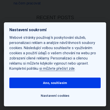
na čem pracovat
RECENT POSTS
Fúze EDUA Group a JCL Group
Nastavení soukromí
24 července, 2026
0
Webové stránky používají k poskytování služeb,
personalizaci reklam a analýze návštěvnosti soubory
Proč se tolik liší sazby freelancerů a lektorů v
cookies. Následující volbou souhlasíte s využíváním
jazykové škole?
cookies a použití údajů o vašem chování na webu pro
11 května, 2026
0
zobrazení cílené reklamy. Personalizaci a cílenou
Krok správným směrem, ale stále je na čem
reklamu si můžete kdykoliv vypnout nebo upravit.
pracovat
Kompletní politiku
si můžete přečíst zde
.
5 března, 2025
1
Kdy je nejlepší začít s cizími jazyky?
Ano, souhlasím
18 února, 2025
0
Nastavení cookies
SEARCH