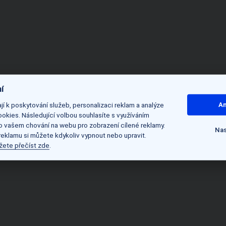
í
í k poskytování služeb, personalizaci reklam a analýze
An
okies. Následující volbou souhlasíte s využíváním
 o vašem chování na webu pro zobrazení cílené reklamy.
Nas
 reklamu si můžete kdykoliv vypnout nebo upravit.
žete přečíst zde
.