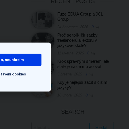
RECENT POSTS
Fúze EDUA Group a JCL
Group
24 července, 2026
0
Proč se tolik liší sazby
freelancerů a lektorů v
jazykové škole?
11 května, 2026
0
o, souhlasím
Krok správným směrem, ale
stále je na čem pracovat
tavení cookies
5 března, 2025
1
Kdy je nejlepší začít s cizími
jazyky?
18 února, 2025
0
SEARCH