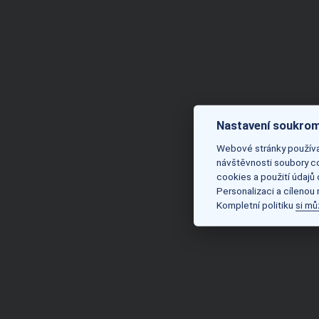
Nastavení soukrom
Webové stránky používaj
návštěvnosti soubory co
cookies a použití údajů
Personalizaci a cílenou
Kompletní politiku
si mů