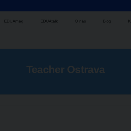
EDUAmag
EDUAtalk
O nás
Blog
K
Teacher Ostrava