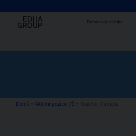
Domovská stránka
EDUA
Společně
tvoříme
GROUP
chytrou
budoucnost
Domů
»
Aktivní pozice JŠ
»
Teacher Ostrava