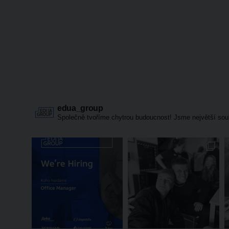
edua_group
Společně tvoříme chytrou budoucnost! Jsme největší sou